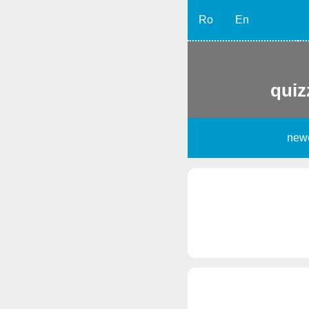
Ro
En
quiz
new