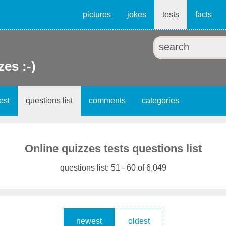
pictures
jokes
tests
facts
zes :-)
est
questions list
comments
categories
Online quizzes tests questions list
questions list: 51 - 60 of 6,049
newest
oldest