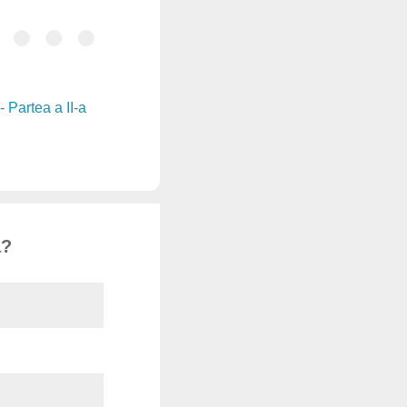
 Partea a II-a
a?