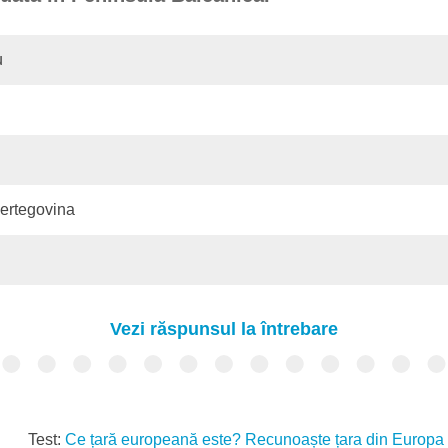
u
ertegovina
Vezi răspunsul la întrebare
Test:
Ce țară europeană este? Recunoaște țara din Europa -