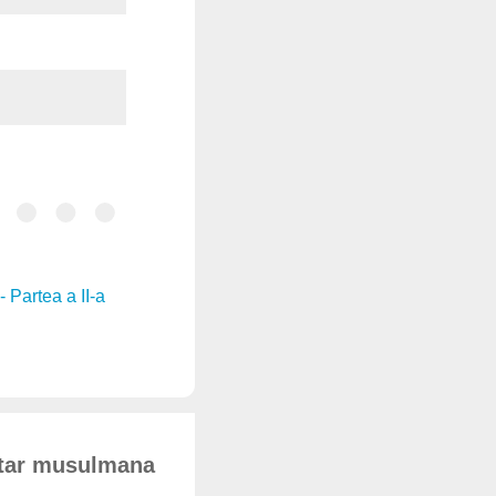
 Partea a II-a
ritar musulmana