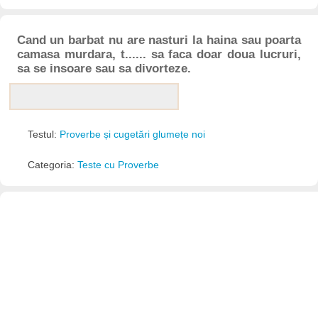
Cand un barbat nu are nasturi la haina sau poarta
camasa murdara, t...... sa faca doar doua lucruri,
sa se insoare sau sa divorteze.
Testul:
Proverbe și cugetări glumețe noi
Categoria:
Teste cu Proverbe