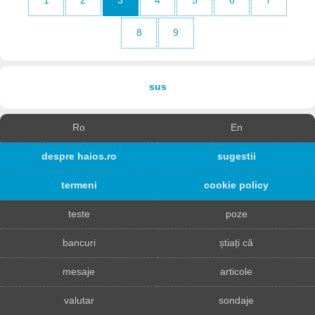
1
2
3
4
5
6
7
8
9
sus
Ro
En
despre haios.ro
sugestii
termeni
cookie policy
teste
poze
bancuri
știați că
mesaje
articole
valutar
sondaje