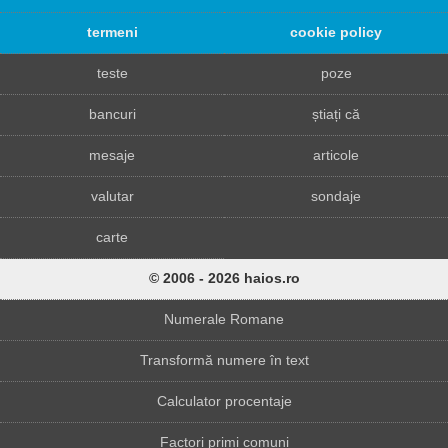
termeni
cookie policy
teste
poze
bancuri
știați că
mesaje
articole
valutar
sondaje
carte
© 2006 - 2026 haios.ro
Numerale Romane
Transformă numere în text
Calculator procentaje
Factori primi comuni