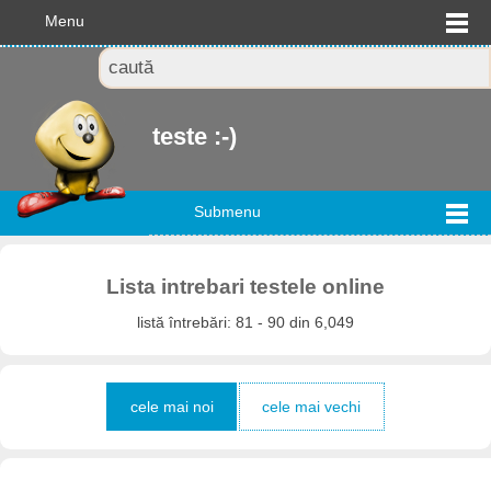
Menu
teste :-)
Submenu
Lista intrebari testele online
listă întrebări: 81 - 90 din 6,049
cele mai noi
cele mai vechi