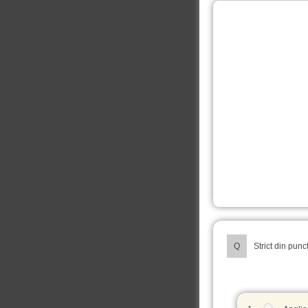
Q
Strict din punc