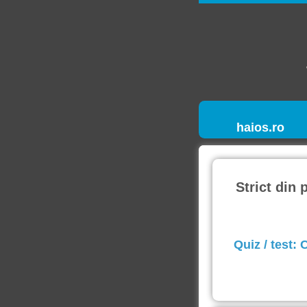
haios.ro
Strict din 
Quiz / test: