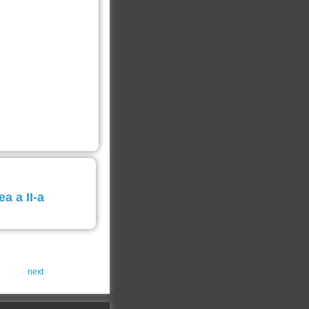
a a II-a
next