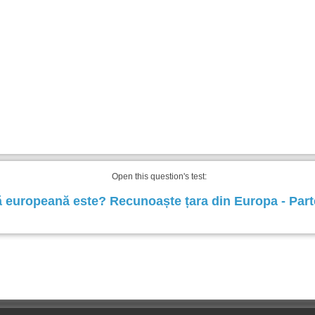
Open this question's test:
ă europeană este? Recunoaște țara din Europa - Parte