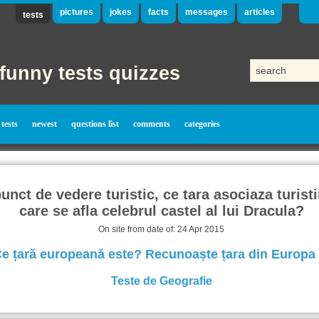
pictures
jokes
facts
messages
articles
tests
funny tests quizzes
tests
newest
questions list
comments
categories
punct de vedere turistic, ce tara asociaza turisti
care se afla celebrul castel al lui Dracula?
On site from date of: 24 Apr 2015
 Ce țară europeană este? Recunoaște țara din Europa -
Teste de Geografie