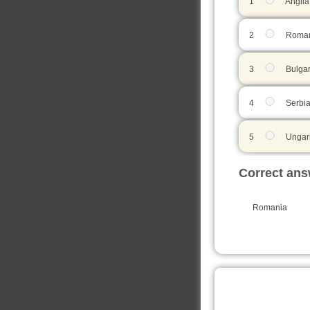
1
Anglia
2
Roman
3
Bulgar
4
Serbi
5
Ungar
Correct ans
Romania