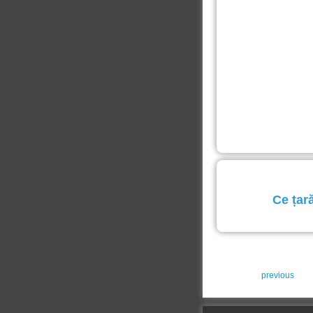
Ce țar
previous