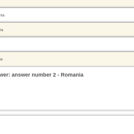
ia
ia
a
ia
wer: answer number 2 - Romania