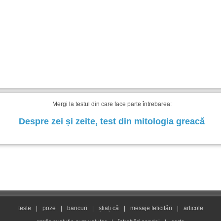
Mergi la testul din care face parte întrebarea:
Despre zei și zeite, test din mitologia greacă
teste
|
poze
|
bancuri
|
știați că
|
mesaje felicitări
|
articole