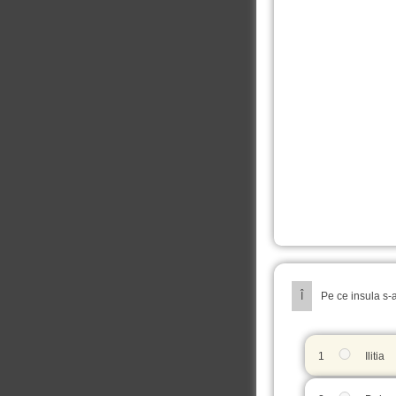
Î
Pe ce insula s-
1
Ilitia