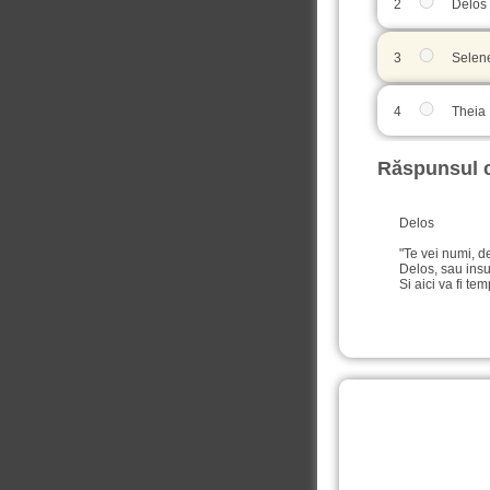
2
Delos
3
Selen
4
Theia
Răspunsul c
Delos
"Te vei numi, de
Delos, sau ins
Si aici va fi te