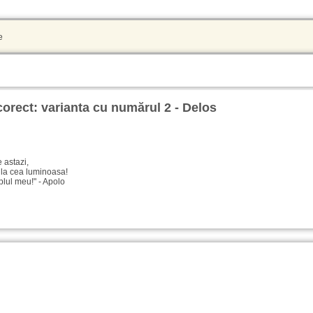
e
orect: varianta cu numărul 2 - Delos
 astazi,
ula cea luminoasa!
mplul meu!" - Apolo