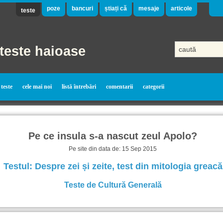
poze
bancuri
știați că
mesaje
articole
teste
teste haioase
teste
cele mai noi
listă întrebări
comentarii
categorii
Pe ce insula s-a nascut zeul Apolo?
Pe site din data de: 15 Sep 2015
Testul: Despre zei și zeite, test din mitologia greacă
Teste de Cultură Generală