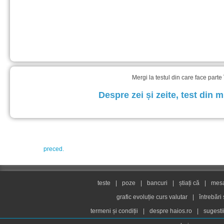
Mergi la testul din care face parte
Despre zei și zeite, test din 
preced.
teste
|
poze
|
bancuri
|
știați că
|
mesaj
grafic evoluție curs valutar
|
întrebări
termeni și condiții
|
despre haios.ro
|
sugesti