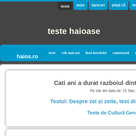
poze
bancuri
știați că
m
teste
teste haioase
teste
cele mai noi
listă întrebări
comentarii
haios.ro
Cati ani a durat razboiul dint
Pe site din data de: 15 Sep
Testul: Despre zei și zeite, test 
Teste de Cultură Gen