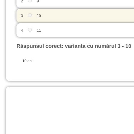
2
9
3
10
4
11
Răspunsul corect: varianta cu numărul 3 - 10
10 ani