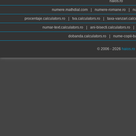
haios.ro
numere.mathdial.com
|
numere-romane.ro
|
n
procentaje.calculators.ro
|
tva.calculators.ro
|
taxa-vanzari.calc
numar-text.calculators.ro
|
ani-bisecti.calculators.ro
|
dobanda.calculators.ro
|
nume-copii-ba
© 2006 - 2026
haios.ro