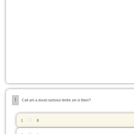
Î
Cati ani a durat razboiul dintre zei si titani?
1
8