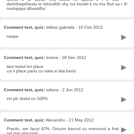
deshthepd!testu ie inkorekth shy nui korekt k nu ma fkut sa r`d!
nashpppa tdhestdhu'
Comment test, quiz:
telbisz gabriela - 10 Feb 2013
naspa
Comment test, quiz:
lorena - 28 Dec 2012
tare testul imi place
cui ii place pariu cu viata si lala band
Comment test, quiz:
iuliana - 2 Jun 2012
imi plc testul cu 100%
Comment test, quiz:
Alexandru - 21 May 2012
Practic, am facut 42%. Oricum bancul cu morcovul a fost
cel mai amuzant