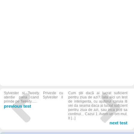
Sylvester si Tweety. Priveste cu
Cum știi dacă ai lucrat suficient
atentie pana cand Sylvester il
pentru ziua de azi?. Iata aici un test
prinde pe Tweety......
de inteligenta, cu ajutorul caruia iti
previous test
vei da seama daca ai lucrat suficient
pentru ziua de azi, sau inca poti sa
continui... Cazul 1: Avem un om mut.
Il [...]
next test