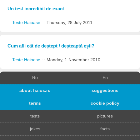
Un test incredibil de exact
Teste Haioase
: : Thursday, 28 July 2011
Cum afli cât de deștept / deșteaptă ești?
Teste Haioase
: : Monday, 1 November 2010
Ro
En
about haios.ro
suggestions
terms
cookie policy
tests
pictures
jokes
facts