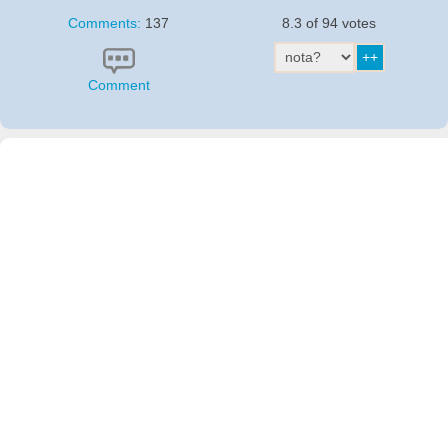
Comments:
137
8.3 of 94 votes
Comment