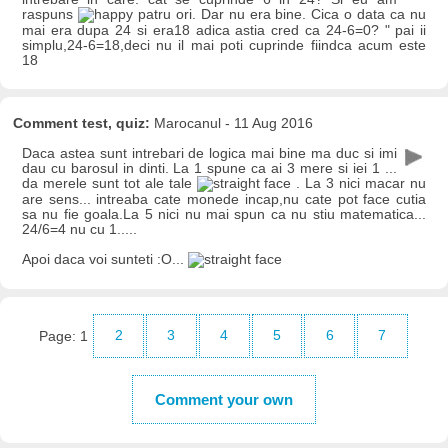
raspuns
patru ori. Dar nu era bine. Cica o data ca nu
mai era dupa 24 si era18 adica astia cred ca 24-6=0? " pai ii
simplu,24-6=18,deci nu il mai poti cuprinde fiindca acum este
18
Comment test, quiz:
Marocanul - 11 Aug 2016
Daca astea sunt intrebari de logica mai bine ma duc si imi
dau cu barosul in dinti. La 1 spune ca ai 3 mere si iei 1 ...
da merele sunt tot ale tale
. La 3 nici macar nu
are sens... intreaba cate monede incap,nu cate pot face cutia
sa nu fie goala.La 5 nici nu mai spun ca nu stiu matematica...
24/6=4 nu cu 1.....
Apoi daca voi sunteti :O...
Page:
1
2
3
4
5
6
7
Comment your own