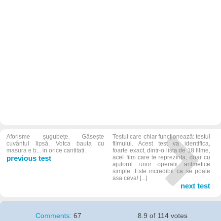
Aforisme șugubețe. Găsește
Testul care chiar funcționează: testul
cuvântul lipsă. Votca bauta cu
filmului. Acest test va identifica,
masura e b... in orice cantitati.
foarte exact, dintr-o lista de 18 filme,
previous test
acel film care te reprezinta, doar cu
ajutorul unor operatii aritmetice
simple. Este incredibil ca se poate
asa ceva! [...]
next test
Comments:
67
8.9 of 114 votes