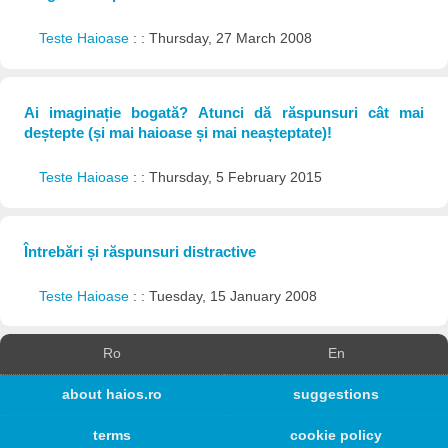
Teste Haioase
: : Thursday, 27 March 2008
Ai imaginație bogată? Atunci dă răspunsuri cât mai
deștepte (și mai haioase și mai neașteptate)!
Teste Haioase
: : Thursday, 5 February 2015
Întrebări și răspunsuri distractive
Teste Haioase
: : Tuesday, 15 January 2008
Ro
En
about haios.ro
suggestions
terms
cookie policy