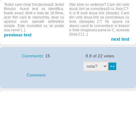
Testul care chiar funcționează: testul
Stai bine cu vederea? Care din cele
filmului. Acest test va identifica,
două linii se conectează cu linia C?.
foarte exact, dintr-o lista de 18 filme,
A si B sunt doua linii (drepte). Care
acel film care te reprezinta, doar cu
din cele doua linii se conecteaza cu
ajutorul unor operatii aritmetice
linia (dreapta) C? Se spune ca
simple. Este incredibil ca se poate
atunci cand te concentrezi si trasezi
asa ceva! [...]
o linie imaginara pana la C, aceasta
previous test
(linia C) [...]
next test
Comments:
15
8.8 of 22 votes
Comment