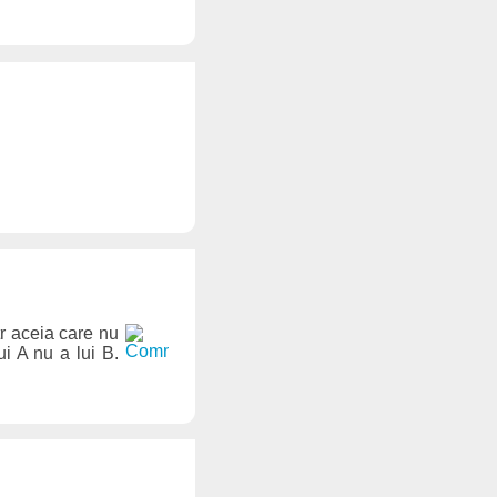
tr aceia care nu
i A nu a lui B.