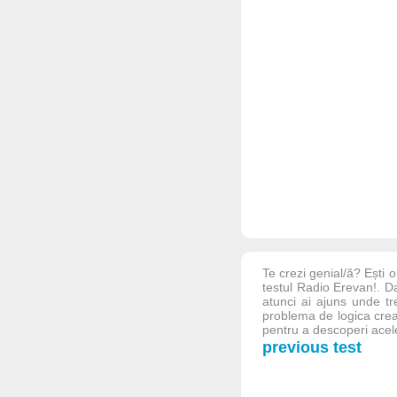
Te crezi genial/ă? Ești 
testul Radio Erevan!. D
atunci ai ajuns unde t
problema de logica creat
pentru a descoperi acele
previous test