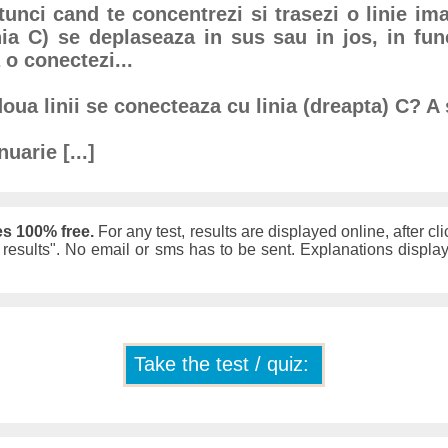
unci cand te concentrezi si trasezi o linie im
nia C) se deplaseaza in sus sau in jos, in func
 o conectezi...
doua linii se conecteaza cu linia (dreapta) C? A
uarie [...]
es 100% free.
For any test, results are displayed online, after cli
w results". No email or sms has to be sent. Explanations displ