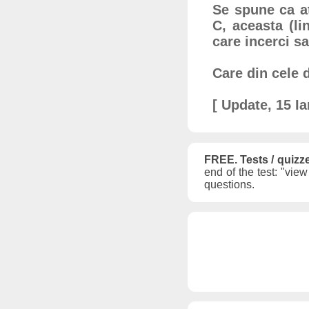
Se spune ca at
C, aceasta (li
care incerci sa
Care din cele 
[ Update, 15 Ian
FREE. Tests / quizz
end of the test: "vie
questions.