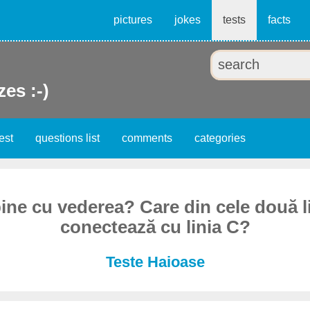
pictures
jokes
tests
facts
zes :-)
est
questions list
comments
categories
bine cu vederea? Care din cele două li
conectează cu linia C?
Teste Haioase