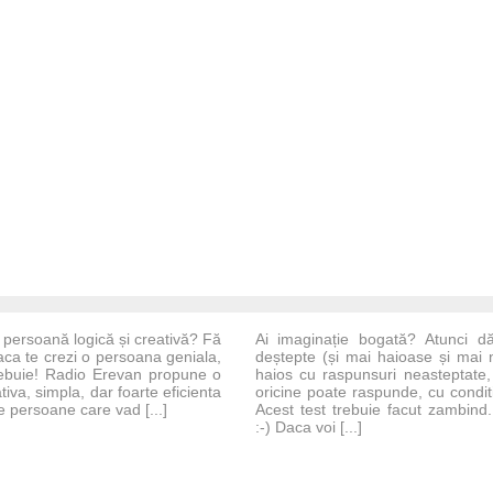
o persoană logică și creativă? Fă
Ai imaginație bogată? Atunci d
aca te crezi o persoana geniala,
deștepte (și mai haioase și mai n
rebuie! Radio Erevan propune o
haios cu raspunsuri neasteptate, 
iva, simpla, dar foarte eficienta
oricine poate raspunde, cu condit
 persoane care vad [...]
Acest test trebuie facut zambind. A
:-) Daca voi [...]