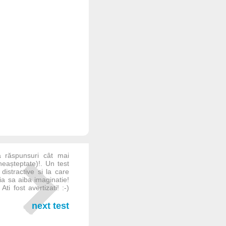
ă răspunsuri cât mai
eașteptate)!. Un test
distractive si la care
ia sa aiba imaginatie!
ti fost avertizati! :-)
next test