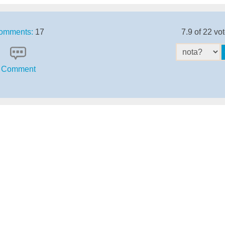
omments:
17
7.9 of 22 vo
Comment