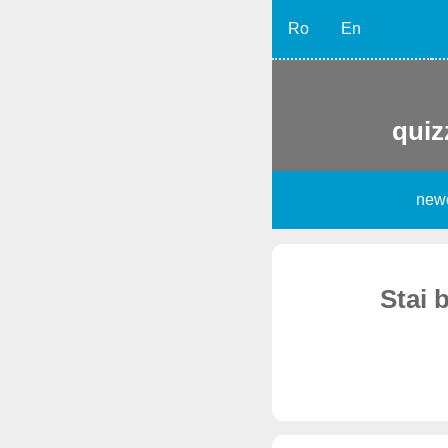
Ro
En
quiz
new
Stai 