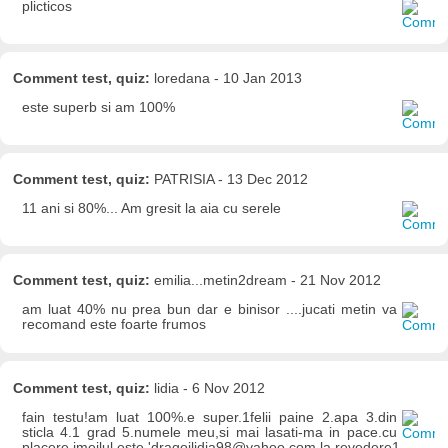
plicticos
Comment test, quiz:
loredana - 10 Jan 2013
este superb si am 100%
Comment test, quiz:
PATRISIA - 13 Dec 2012
11 ani si 80%... Am gresit la aia cu serele
Comment test, quiz:
emilia...metin2dream - 21 Nov 2012
am luat 40% nu prea bun dar e binisor ....jucati metin va
recomand este foarte frumos
Comment test, quiz:
lidia - 6 Nov 2012
fain testu!am luat 100%.e super.1felii paine 2.apa 3.din
sticla 4.1 grad 5.numele meu,si mai lasati-ma in pace.cu
placere.imeilul este 'dragoilidia98@yahoo.com.la revedere1