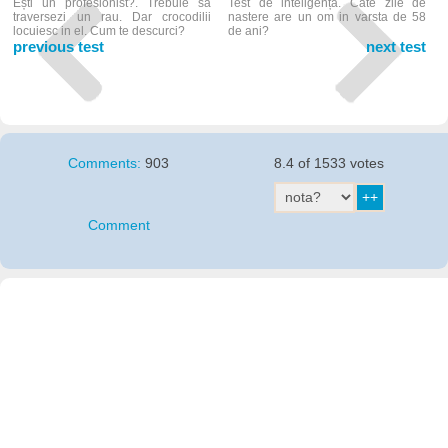
Ești un profesionist?. Trebuie sa
Test de inteligență. Cate zile de
traversezi un rau. Dar crocodilii
nastere are un om in varsta de 58
locuiesc in el. Cum te descurci?
de ani?
previous test
next test
Comments:
903
8.4 of 1533 votes
Comment