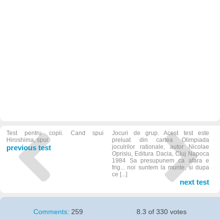
Test pentru copii. Cand spui
Jocuri de grup. Acest test este
Hiroshima, spui:
preluat din cartea Olimpiada
previous test
joculrilor rationale, autor Nicolae
Oprisiu, Editura Dacia, Cluj Napoca
1984 Sa presupunem ca afara e
frig... noi suntem la munte, si dupa
ce [...]
next test
Comments:
259
8.3 of 330 votes