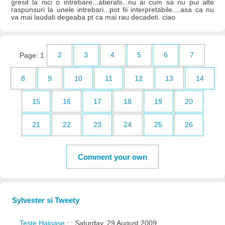
gresit la nici o intrebare...aberatii...nu ai cum sa nu pui alte
raspunsuri la unele intrebari...pot fii interpretabile....asa ca nu
va mai laudati degeaba pt ca mai rau decadeti. ciao
Page:
1
2
3
4
5
6
7
8
9
10
11
12
13
14
15
16
17
18
19
20
21
22
23
24
25
26
Comment your own
Sylvester si Tweety
Teste Haioase
: : Saturday, 29 August 2009