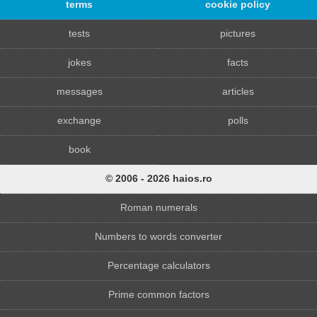
terms
cookie policy
tests
pictures
jokes
facts
messages
articles
exchange
polls
book
© 2006 - 2026 haios.ro
Roman numerals
Numbers to words converter
Percentage calculators
Prime common factors