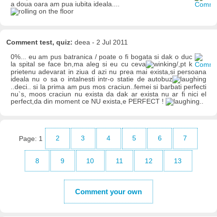
a doua oara am pua iubita ideala....
Comment test, quiz:
deea - 2 Jul 2011
0%... eu am pus batranica / poate o fi bogata si dak o duc
la spital se face bn,ma aleg si eu cu ceva
/,pt k
prietenu adevarat in ziua d azi nu prea mai exista,si persoana
ideala nu o sa o intalnesti intr-o statie de autobuz
..deci.. si la prima am pus mos craciun..femei si barbati perfecti
nu`s, moos craciun nu exista da dak ar exista nu ar fi nici el
perfect,da din moment ce NU exista,e PERFECT !
..
Page:
1
2
3
4
5
6
7
8
9
10
11
12
13
Comment your own