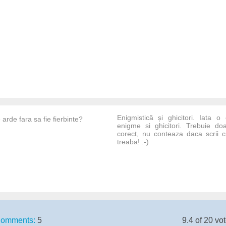
Enigmistică și ghicitori. Iata 
arde fara sa fie fierbinte?
enigme si ghicitori. Trebuie do
corect, nu conteaza daca scrii 
treaba! :-)
omments:
5
9.4 of 20 vo