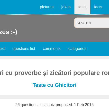
pictures
jokes
tests
facts
zes :-)
est
questions list
comments
categories
ri cu proverbe și zicători populare r
Teste cu Ghicitori
26 questions, test, quiz proposed: 1 Feb 2015