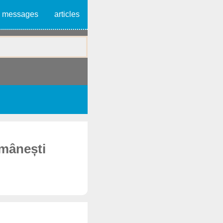
messages
articles
omânești