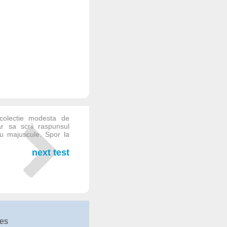
o colectie modesta de
ar sa scrii raspunsul
cu majuscule. Spor la
next test
tes