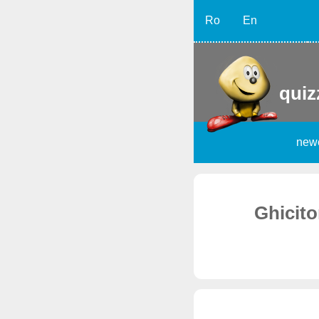
Ro
En
quiz
new
Ghicito