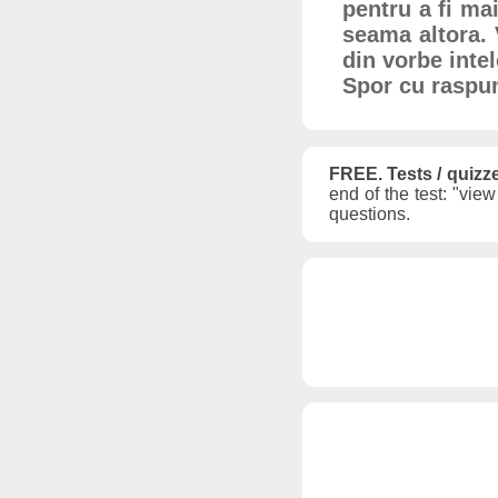
pentru a fi mai
seama altora. 
din vorbe intel
Spor cu raspun
FREE. Tests / quizz
end of the test: "vie
questions.