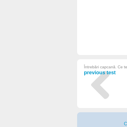
Întrebări capcană. Ce te 
previous test
C