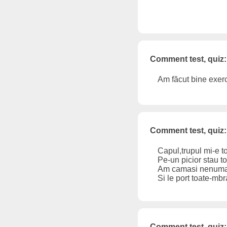
Comment test, quiz:
Am făcut bine exerci
Comment test, quiz:
Capul,trupul mi-e t
Pe-un picior stau t
Am camasi nenuma
Si le port toate-mb
Comment test, quiz: