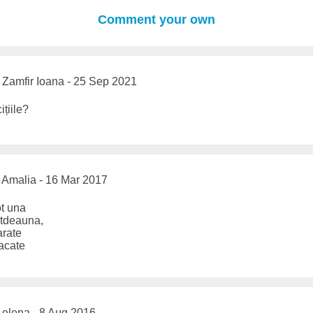
Comment your own
Zamfir Ioana - 25 Sep 2021
țiile?
Amalia - 16 Mar 2017
ot una
otdeauna,
rate
racate
elena - 8 Aug 2016