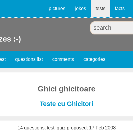
pictures
jokes
tests
facts
zes :-)
est
questions list
comments
categories
Ghici ghicitoare
Teste cu Ghicitori
14 questions, test, quiz proposed: 17 Feb 2008