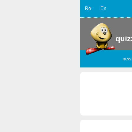
Ro
En
quiz
new