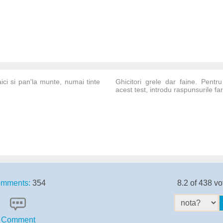
ici si pan'la munte, numai tinte
Ghicitori grele dar faine. Pentru
acest test, introdu raspunsurile far
mments:
354
8.2 of 438 vo
Comment