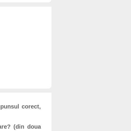
spunsul corect,
are? (din doua