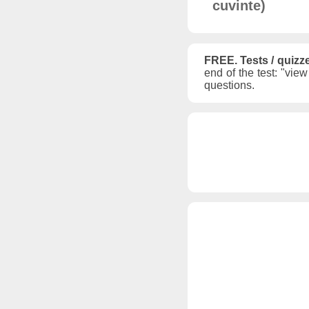
cuvinte)
FREE. Tests / quizz
end of the test: "vie
questions.