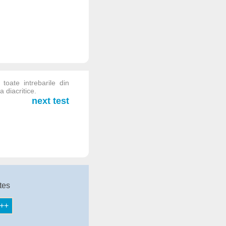
 toate intrebarile din
a diacritice.
next test
tes