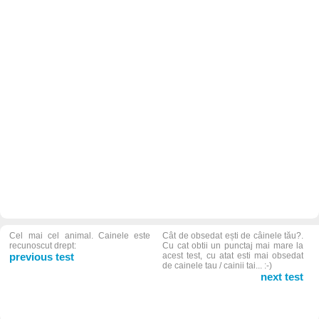
Cel mai cel animal. Cainele este
Cât de obsedat ești de câinele tău?.
recunoscut drept:
Cu cat obtii un punctaj mai mare la
previous test
acest test, cu atat esti mai obsedat
de cainele tau / cainii tai... :-)
next test