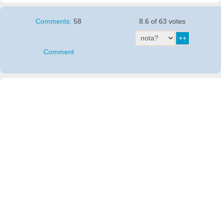
Comments:
58
8.6 of 63 votes
Comment