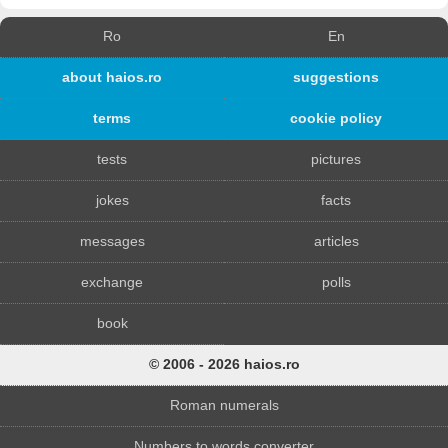
Ro
En
about haios.ro
suggestions
terms
cookie policy
tests
pictures
jokes
facts
messages
articles
exchange
polls
book
© 2006 - 2026 haios.ro
Roman numerals
Numbers to words converter