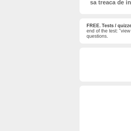
sa treaca de in
FREE. Tests / quizz
end of the test: "vie
questions.