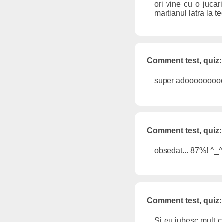
ori vine cu o juca
martianul latra la t
Comment test, quiz:
super adooooooooo
Comment test, quiz:
obsedat... 87%! ^_^ 
Comment test, quiz:
Si eu iubesc mult c