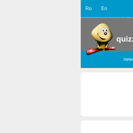
Ro
En
quiz
new