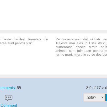
ubește pisicile?. Jumatate din
Recunoaște animalul, sălbatic sa
area sunt pentru pisici.
Traieste mai ales in Estul Afric
numeroasa specie dintre anim
animale sunt faimoase pentru mi
turme mari, migratie ce se desfasoa
omments:
65
8.9 of 77 vo
Comment