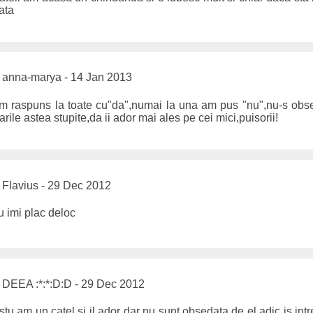
ata
anna-marya - 14 Jan 2013
m raspuns la toate cu"da",numai la una am pus "nu",nu-s obs
rile astea stupite,da ii ador mai ales pe cei mici,puisorii!
Flavius - 29 Dec 2012
u imi plac deloc
DEEA :*:*:D:D - 29 Dec 2012
stu am un catel si il ador dar nu sunt obsedata de el adic is int