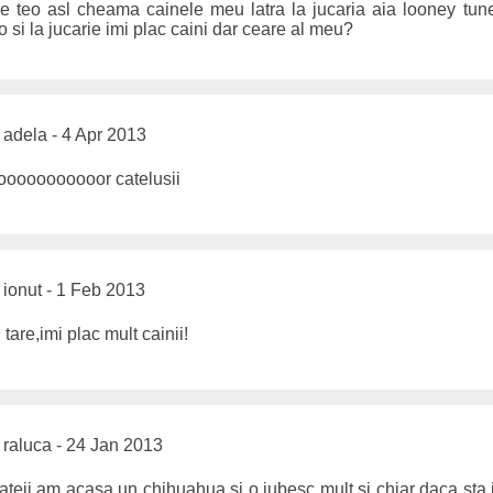
rie teo asl cheama cainele meu latra la jucaria aia looney tu
eo si la jucarie imi plac caini dar ceare al meu?
adela - 4 Apr 2013
oooooooooor catelusii
ionut - 1 Feb 2013
tare,imi plac mult cainii!
raluca - 24 Jan 2013
ateii am acasa un chihuahua si o iubesc mult si chiar daca sta 