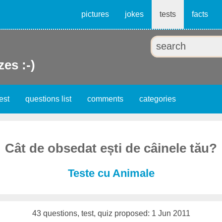
pictures
jokes
tests
facts
zes :-)
est
questions list
comments
categories
Cât de obsedat ești de câinele tău?
Teste cu Animale
43 questions, test, quiz proposed: 1 Jun 2011