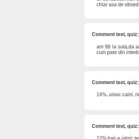
chiar asa de obsed
Comment test, quiz:
am 98 la suta,da a
cum pare din intreba
Comment test, quiz:
14%, urasc caini, n
Comment test, quiz:
12% baii e jalnic te