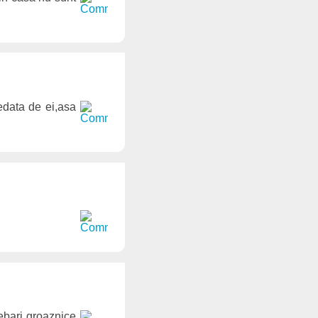
edata de ei,asa
rebari groaznice