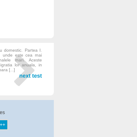
u domestic. Partea I.
ii, unde este cea mai
alele mari. Aceste
gratia lor anuala, in
ra [...]
next test
tes