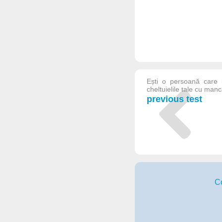
Ești o persoană care i
cheltuielile tale cu manc
previous test
C