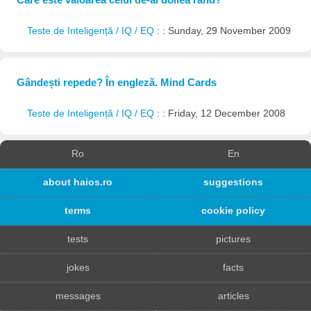
Teste de Inteligență / IQ / EQ
: : Sunday, 29 November 2009
Gândești repede? În engleză. Mind Cards
Teste de Inteligență / IQ / EQ
: : Friday, 12 December 2008
Ro
En
about haios.ro
suggestions
terms
cookie policy
tests
pictures
jokes
facts
messages
articles