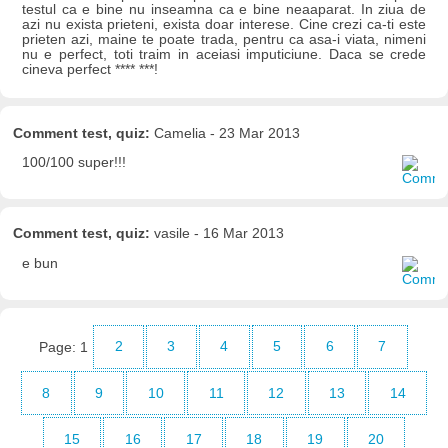
testul ca e bine nu inseamna ca e bine neaaparat. In ziua de
azi nu exista prieteni, exista doar interese. Cine crezi ca-ti este
prieten azi, maine te poate trada, pentru ca asa-i viata, nimeni
nu e perfect, toti traim in aceiasi imputiciune. Daca se crede
cineva perfect **** ***!
Comment test, quiz:
Camelia - 23 Mar 2013
100/100 super!!!
Comment test, quiz:
vasile - 16 Mar 2013
e bun
Page:
1
2
3
4
5
6
7
8
9
10
11
12
13
14
15
16
17
18
19
20