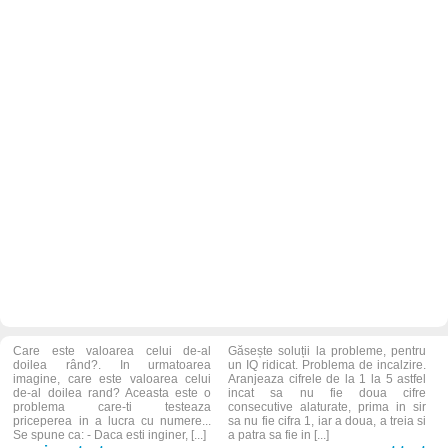
Care este valoarea celui de-al
Găsește soluții la probleme, pentru
doilea rând?. In urmatoarea
un IQ ridicat. Problema de incalzire.
imagine, care este valoarea celui
Aranjeaza cifrele de la 1 la 5 astfel
de-al doilea rand? Aceasta este o
incat sa nu fie doua cifre
problema care-ti testeaza
consecutive alaturate, prima in sir
priceperea in a lucra cu numere...
sa nu fie cifra 1, iar a doua, a treia si
Se spune ca: - Daca esti inginer, [...]
a patra sa fie in [...]