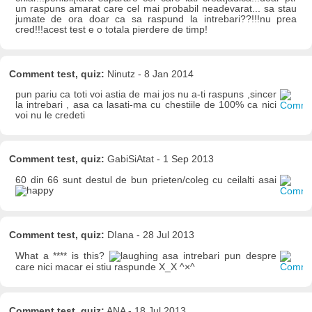
un raspuns amarat care cel mai probabil neadevarat... sa stau
jumate de ora doar ca sa raspund la intrebari??!!!nu prea
cred!!!acest test e o totala pierdere de timp!
Comment test, quiz:
Ninutz - 8 Jan 2014
pun pariu ca toti voi astia de mai jos nu a-ti raspuns ,sincer
la intrebari , asa ca lasati-ma cu chestiile de 100% ca nici
voi nu le credeti
Comment test, quiz:
GabiSiAtat - 1 Sep 2013
60 din 66 sunt destul de bun prieten/coleg cu ceilalti asai
Comment test, quiz:
DIana - 28 Jul 2013
What a **** is this?
asa intrebari pun despre
care nici macar ei stiu raspunde X_X ^×^
Comment test, quiz:
ANA - 18 Jul 2013