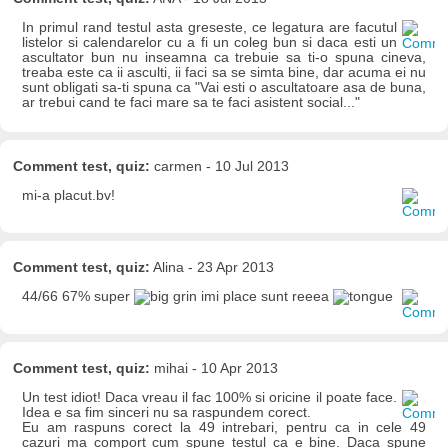
In primul rand testul asta greseste, ce legatura are facutul
listelor si calendarelor cu a fi un coleg bun si daca esti un
ascultator bun nu inseamna ca trebuie sa ti-o spuna cineva,
treaba este ca ii asculti, ii faci sa se simta bine, dar acuma ei nu
sunt obligati sa-ti spuna ca "Vai esti o ascultatoare asa de buna,
ar trebui cand te faci mare sa te faci asistent social..."
Comment test, quiz:
carmen - 10 Jul 2013
mi-a placut.bv!
Comment test, quiz:
Alina - 23 Apr 2013
44/66 67% super
imi place sunt reeea
Comment test, quiz:
mihai - 10 Apr 2013
Un test idiot! Daca vreau il fac 100% si oricine il poate face.
Idea e sa fim sinceri nu sa raspundem corect.
Eu am raspuns corect la 49 intrebari, pentru ca in cele 49
cazuri ma comport cum spune testul ca e bine. Daca spune