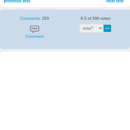
previous test
next test
Comments:
259
8.5 of 390 votes
Comment