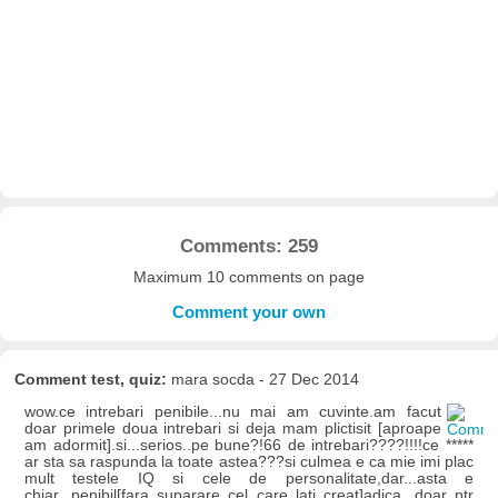
Comments: 259
Maximum 10 comments on page
Comment your own
Comment test, quiz:
mara socda - 27 Dec 2014
wow.ce intrebari penibile...nu mai am cuvinte.am facut
doar primele doua intrebari si deja mam plictisit [aproape
am adormit].si...serios..pe bune?!66 de intrebari????!!!!ce *****
ar sta sa raspunda la toate astea???si culmea e ca mie imi plac
mult testele IQ si cele de personalitate,dar...asta e
chiar...penibil[fara suparare cel care lati creat]adica...doar ptr