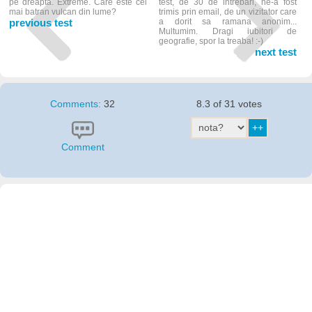
pe dreapta. Extreme. Care este cel
test, de 30 de intrebari, ne-a fost
mai batran vulcan din lume?
trimis prin email, de un vizitator care
previous test
a dorit sa ramana anonim...
Multumim. Dragi iubitori de
geografie, spor la treaba! :-)
next test
Comments:
32
8.3 of 31 votes
Comment