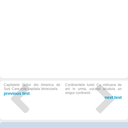
Capitalele țărilor din America de
Continentele lumii. Cu milioane de
Sud. Care este capitala Venezuela
ani in urma, uscatul alcatuia un
previous test
singur continent.
next test