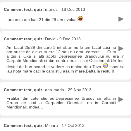
Comment test, quiz:
marius - 18 Dec 2013
tura asta am luat 21 din 29 am evoluat
Comment test, quiz:
David - 9 Dec 2013
Am facut 25/29 din care 3 intrebari nu le-am facut caci nu
am auzite de ele cum era 12 sau nu erau corecte .... Cum
a zis si Oxa si alti acolo Depresiunea Brasovului nu era in
Carpatii Meridionali ci din contra era in cei Occidentali.Un test
destul de bun avand in vedere ca maine dau Teza
,sper sa
iau nota mare caci le cam stiu asa in mare.Bafta la restu !!
Comment test, quiz:
ana-maria - 29 Nov 2013
Fratilor, din cate stiu eu,Depresiunea Brasov se afla in
Grupa de sud a Carparilor Orientali, nu in Carpatii
Meridionali, mdea...
Comment test, quiz:
Mioara - 17 Oct 2013