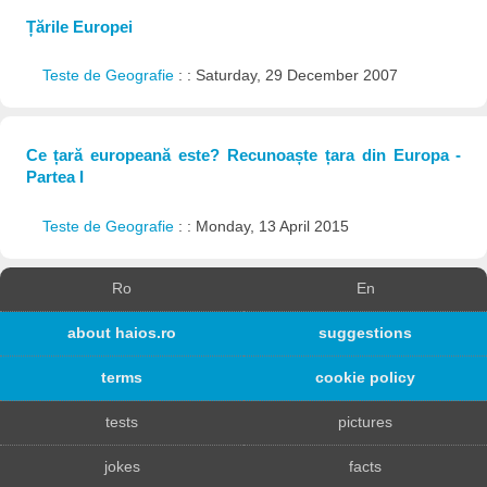
Țările Europei
Teste de Geografie
: : Saturday, 29 December 2007
Ce țară europeană este? Recunoaște țara din Europa -
Partea I
Teste de Geografie
: : Monday, 13 April 2015
Ro
En
about haios.ro
suggestions
terms
cookie policy
tests
pictures
jokes
facts