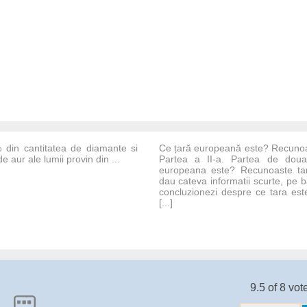
% din cantitatea de diamante si
Ce țară europeană este? Recunoa
e aur ale lumii provin din ...
Partea a II-a. Partea de doua
europeana este? Recunoaste tar
dau cateva informatii scurte, pe 
concluzionezi despre ce tara est
[...]
9.5 of 8 vot