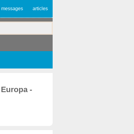
messages
articles
 Europa -