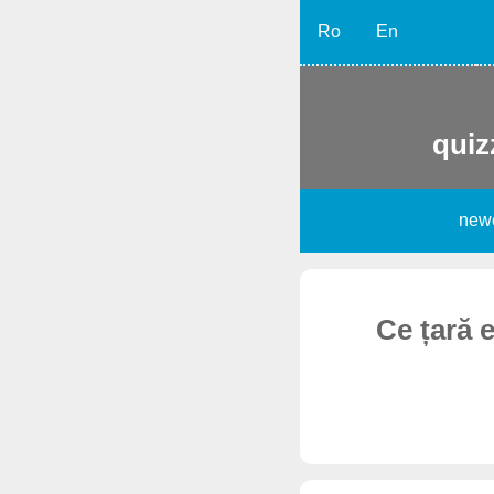
Ro
En
quiz
new
Ce țară 