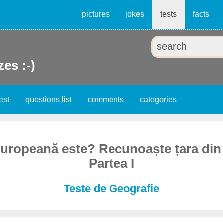
pictures
jokes
tests
facts
zes :-)
est
questions list
comments
categories
europeană este? Recunoaște țara din
Partea I
Teste de Geografie