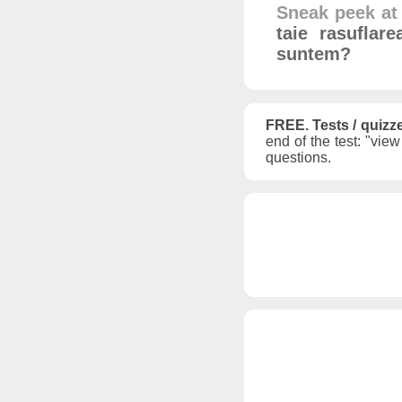
Sneak peek at 
taie rasuflar
suntem?
FREE. Tests / quizz
end of the test: "vie
questions.