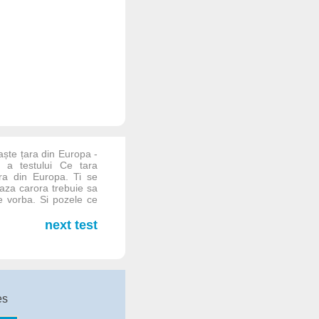
ște țara din Europa -
 a testului Ce tara
a din Europa. Ti se
baza carora trebuie sa
e vorba. Si pozele ce
next test
es