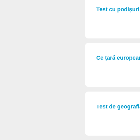
Test cu podișuri
Ce țară europea
Test de geograf