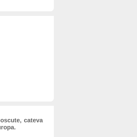
noscute, cateva
uropa.