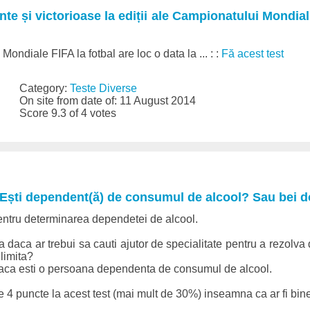
nte și victorioase la ediții ale Campionatului Mondia
Mondiale FIFA la fotbal are loc o data la ... : :
Fă acest test
Category:
Teste Diverse
On site from date of: 11 August 2014
Score 9.3 of 4 votes
? Ești dependent(ă) de consumul de alcool? Sau bei d
entru determinarea dependetei de alcool.
ta daca ar trebui sa cauti ajutor de specialitate pentru a rezolv
limita?
 daca esti o persoana dependenta de consumul de alcool.
 4 puncte la acest test (mai mult de 30%) inseamna ca ar fi bine 