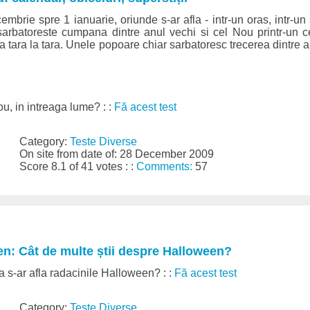
brie spre 1 ianuarie, oriunde s-ar afla - intr-un oras, intr-un s
arbatoreste cumpana dintre anul vechi si cel Nou printr-un c
 la tara la tara. Unele popoare chiar sarbatoresc trecerea dintre a
u, in intreaga lume? : :
Fă acest test
Category:
Teste Diverse
On site from date of: 28 December 2009
Score 8.1 of 41 votes : :
Comments:
57
en: Cât de multe știi despre Halloween?
ca s-ar afla radacinile Halloween? : :
Fă acest test
Category:
Teste Diverse