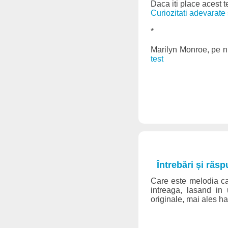
Daca iti place acest t
Curiozitati adevarat
*
Marilyn Monroe, pe nu
test
Întrebări și răs
Care este melodia ca
intreaga, lasand in 
originale, mai ales ha