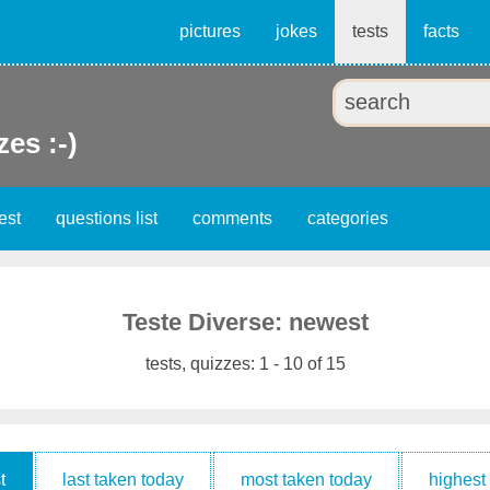
pictures
jokes
tests
facts
zes :-)
est
questions list
comments
categories
Teste Diverse: newest
tests, quizzes: 1 - 10 of 15
t
last taken today
most taken today
highest