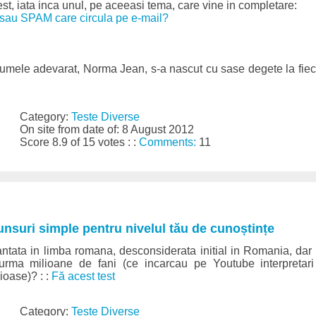
est, iata inca unul, pe aceeasi tema, care vine in completare:
e sau SPAM care circula pe e-mail?
mele adevarat, Norma Jean, s-a nascut cu sase degete la fiecar
Category:
Teste Diverse
On site from date of: 8 August 2012
Score 8.9 of 15 votes : :
Comments:
11
punsuri simple pentru nivelul tău de cunoștințe
ntata in limba romana, desconsiderata initial in Romania, dar 
urma milioane de fani (ce incarcau pe Youtube interpretari
ioase)? : :
Fă acest test
Category:
Teste Diverse