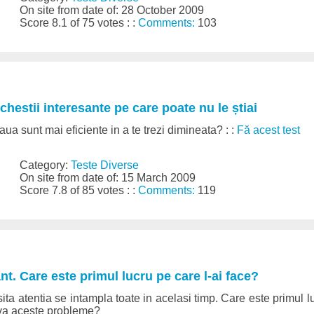
On site from date of: 28 October 2009
Score 8.1 of 75 votes : :
Comments:
103
 chestii interesante pe care poate nu le știai
ua sunt mai eficiente in a te trezi dimineata? : :
Fă acest test
Category:
Teste Diverse
On site from date of: 15 March 2009
Score 7.8 of 85 votes : :
Comments:
119
nt. Care este primul lucru pe care l-ai face?
esita atentia se intampla toate in acelasi timp. Care este primul l
lva aceste probleme?