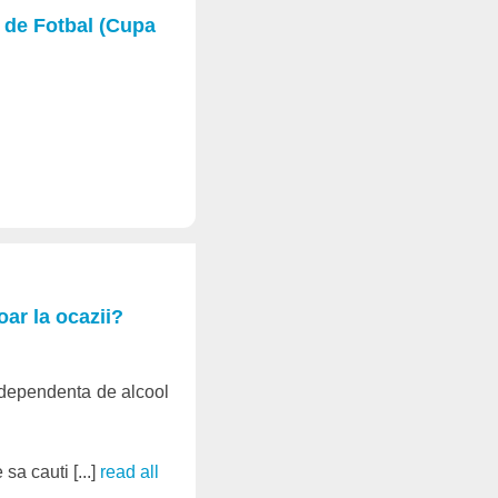
l de Fotbal (Cupa
oar la ocazii?
a dependenta de alcool
sa cauti [...]
read all