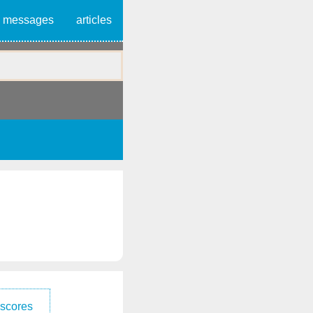
messages
articles
 scores