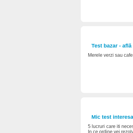
Test bazar - află
Merele verzi sau cafea
Mic test interesa
5 lucruri care iti nec
In ce ordine vei rezo