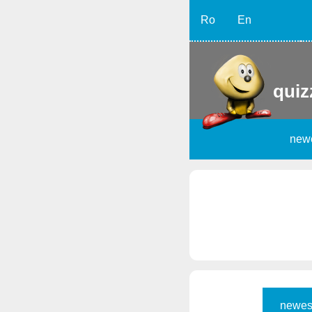
Ro
En
quiz
new
newes