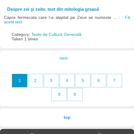
Despre zei și zeite, test din mitologia greacă
Capra fermecata care l-a alaptat pe Zeus se numeste ... : :
Fă
acest test
Category:
Teste de Cultură Generală
Taken 1 times
next
1
2
3
4
5
6
7
8
9
top