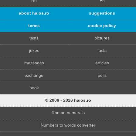
Ro
En
about haios.ro
suggestions
terms
cookie policy
tests
pictures
jokes
facts
messages
articles
exchange
polls
book
© 2006 - 2026 haios.ro
Roman numerals
Numbers to words converter