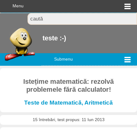
Menu
teste :-)
Submenu
Istețime matematică: rezolvă
problemele fără calculator!
Teste de Matematică, Aritmetică
15 întrebări, test propus: 11 Iun 2013