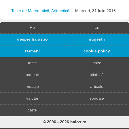
Teste de Matematică, Aritmetică
: : Miercuri, 31 Iulie 2013
Ro
En
despre haios.ro
sugestii
termeni
cookie policy
teste
poze
bancuri
știați că
mesaje
articole
valutar
sondaje
carte
© 2006 - 2026 haios.ro