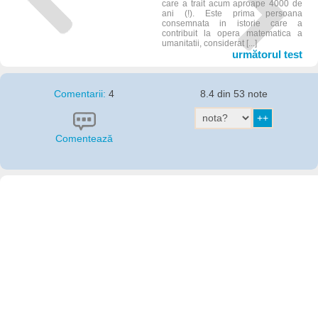
care a trait acum aproape 4000 de
ani (!). Este prima persoana
consemnata in istorie care a
contribuit la opera matematica a
umanitatii, considerat [...]
următorul test
Comentarii:
4
8.4 din 53 note
Comentează