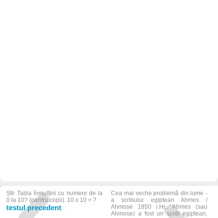
Știi Tabla înmulțirii cu numere de la
Cea mai veche problemă din lume -
0 la 10? (pentru copii). 10 x 10 = ?
a scribului egiptean Ahmes /
testul precedent
Ahmose 1850 i.Hr.. Ahmes (sau
Ahmose) a fost un scrib egiptean,