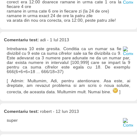
corect era 12:00 doarece ramane in urma cate 1 ora la
fiecare 4 ore
ramane in urma cate 6 ore in fiecare zi (la 24 de ore)
ramane in urma exact 24 de ore la patru zile
va arata din nou ora corecta, ora 12:00, peste patru zile!
Comentariu test:
adi - 1 Iul 2013
Intrebarea 10 este gresita. Conditia ca un numar sa fie
divizibil cu 9 este ca suma cifrelor sale sa fie divizibila cu 9.
Este adevarat ca 3 numere pare adunate ne da un numar par,
dar exista numere in intervalul [100,999] care se impart la 9
pentru ca suma cifrelor este egala cu 18. De exemplu
666(6+6+6=18 ... 666/18=37)
[ Admin: Multumim, Adi, pentru atentionare. Asa este, ai
dreptate, am revazut problema si am scris o noua solutie,
corecta, de aceasta data. Multumim mult. Numai bine.
]
Comentariu test:
robert - 12 Iun 2013
super