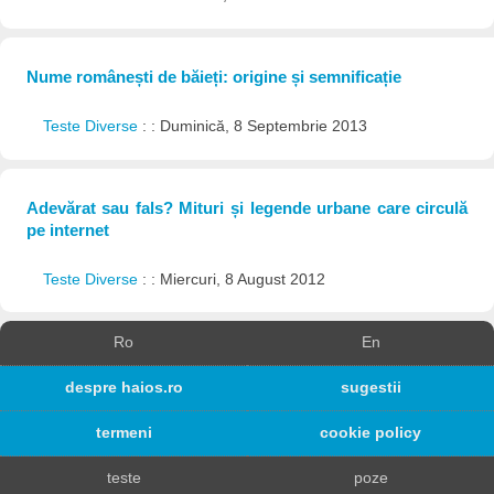
Nume românești de băieți: origine și semnificație
Teste Diverse
: : Duminică, 8 Septembrie 2013
Adevărat sau fals? Mituri și legende urbane care circulă
pe internet
Teste Diverse
: : Miercuri, 8 August 2012
Ro
En
despre haios.ro
sugestii
termeni
cookie policy
teste
poze