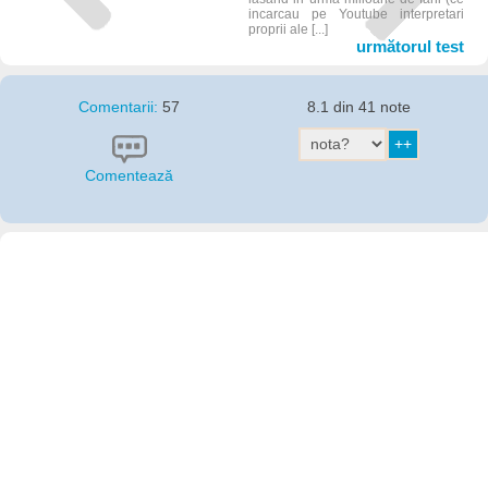
incarcau pe Youtube interpretari
proprii ale [...]
următorul test
Comentarii:
57
8.1 din 41 note
Comentează