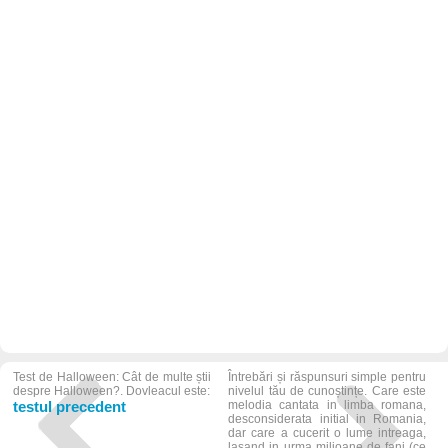
Test de Halloween: Cât de multe știi
Întrebări și răspunsuri simple pentru
despre Halloween?. Dovleacul este:
nivelul tău de cunoștințe. Care este
testul precedent
melodia cantata in limba romana,
desconsiderata initial in Romania,
dar care a cucerit o lume intreaga,
lasand in urma milioane de fani (ce