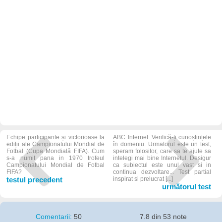
Echipe participante și victorioase la
ABC Internet. Verifică-ți cunoștințele
ediții ale Campionatului Mondial de
în domeniu. Urmatorul este un test,
Fotbal (Cupa Mondială FIFA). Cum
speram folositor, care sa te ajute sa
s-a numit pana in 1970 trofeul
intelegi mai bine Internetul. Desigur
Campionatului Mondial de Fotbal
ca subiectul este unul vast si in
FIFA?
continua dezvoltare... Test partial
testul precedent
inspirat si prelucrat [...]
următorul test
Comentarii:
50
7.8 din 53 note