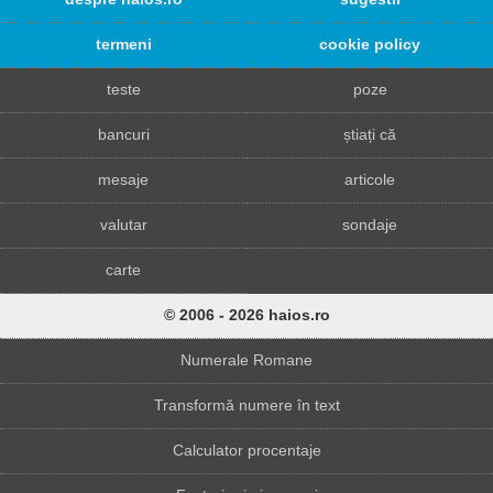
termeni
cookie policy
teste
poze
bancuri
știați că
mesaje
articole
valutar
sondaje
carte
© 2006 - 2026 haios.ro
Numerale Romane
Transformă numere în text
Calculator procentaje