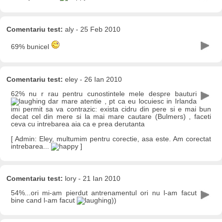
Comentariu test:
aly - 25 Feb 2010
69% bunicel
Comentariu test:
eley - 26 Ian 2010
62% nu r rau pentru cunostintele mele despre bauturi
dar mare atentie , pt ca eu locuiesc in Irlanda
imi permit sa va contrazic: exista cidru din pere si e mai bun
decat cel din mere si la mai mare cautare (Bulmers) , faceti
ceva cu intrebarea aia ca e prea derutanta
[ Admin: Eley, multumim pentru corectie, asa este. Am corectat
intrebarea...
]
Comentariu test:
lory - 21 Ian 2010
54%...ori mi-am pierdut antrenamentul ori nu l-am facut
bine cand l-am facut
))