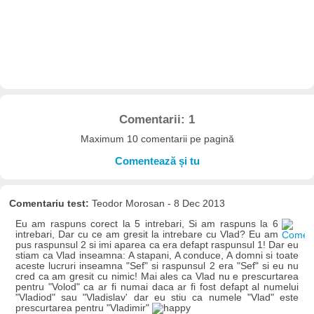
Comentarii: 1
Maximum 10 comentarii pe pagină
Comentează și tu
Comentariu test:
Teodor Morosan - 8 Dec 2013
Eu am raspuns corect la 5 intrebari, Si am raspuns la 6
intrebari, Dar cu ce am gresit la intrebare cu Vlad? Eu am
pus raspunsul 2 si imi aparea ca era defapt raspunsul 1! Dar eu
stiam ca Vlad inseamna: A stapani, A conduce, A domni si toate
aceste lucruri inseamna "Sef" si raspunsul 2 era "Sef" si eu nu
cred ca am gresit cu nimic! Mai ales ca Vlad nu e prescurtarea
pentru "Volod" ca ar fi numai daca ar fi fost defapt al numelui
"Vladiod" sau "Vladislav' dar eu stiu ca numele "Vlad" este
prescurtarea pentru "Vladimir"