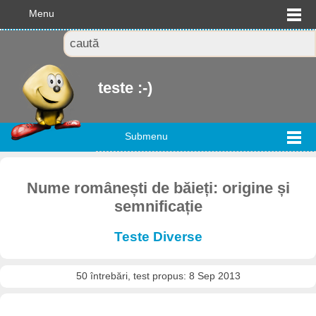
Menu
teste :-)
Submenu
Nume românești de băieți: origine și
semnificație
Teste Diverse
50 întrebări, test propus: 8 Sep 2013