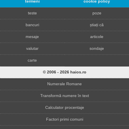
termeni
cookie policy
teste
poze
bancuri
știați că
mesaje
articole
valutar
sondaje
carte
© 2006 - 2026 haios.ro
Numerale Romane
Transformă numere în text
Calculator procentaje
Factori primi comuni