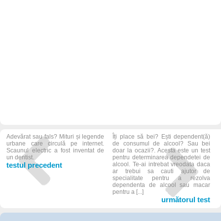
Adevărat sau fals? Mituri și legende
Îți place să bei? Ești dependent(ă)
urbane care circulă pe internet.
de consumul de alcool? Sau bei
Scaunul electric a fost inventat de
doar la ocazii?. Acesta este un test
un dentist.
pentru determinarea dependetei de
testul precedent
alcool. Te-ai intrebat vreodata daca
ar trebui sa cauti ajutor de
specialitate pentru a rezolva
dependenta de alcool sau macar
pentru a [...]
următorul test