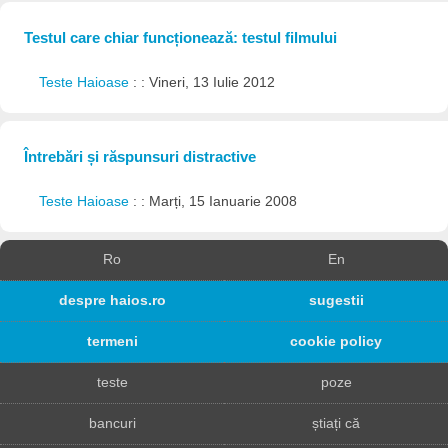
Testul care chiar funcționează: testul filmului
Teste Haioase
: : Vineri, 13 Iulie 2012
Întrebări și răspunsuri distractive
Teste Haioase
: : Marți, 15 Ianuarie 2008
Ro
En
despre haios.ro
sugestii
termeni
cookie policy
teste
poze
bancuri
știați că