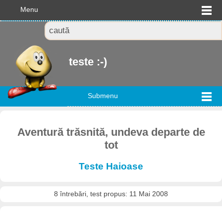
Menu
teste :-)
Submenu
Aventură trăsnită, undeva departe de
tot
Teste Haioase
8 întrebări, test propus: 11 Mai 2008