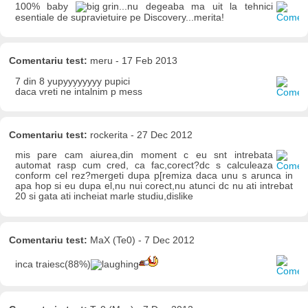
100% baby
...nu degeaba ma uit la tehnici
esentiale de supravietuire pe Discovery...merita!
Comentariu test:
meru - 17 Feb 2013
7 din 8 yupyyyyyyyy pupici
daca vreti ne intalnim p mess
Comentariu test:
rockerita - 27 Dec 2012
mis pare cam aiurea,din moment c eu snt intrebata
automat rasp cum cred, ca fac,corect?dc s calculeaza
conform cel rez?mergeti dupa p[remiza daca unu s arunca in
apa hop si eu dupa el,nu nui corect,nu atunci dc nu ati intrebat
20 si gata ati incheiat marle studiu,dislike
Comentariu test:
MaX (Te0) - 7 Dec 2012
inca traiesc(88%)