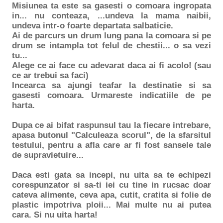
Misiunea ta este sa gasesti o comoara ingropata
in... nu conteaza, ...undeva la mama naibii,
undeva intr-o foarte departata salbaticie.
Ai de parcurs un drum lung pana la comoara si pe
drum se intampla tot felul de chestii... o sa vezi
tu...
Alege ce ai face cu adevarat daca ai fi acolo! (sau
ce ar trebui sa faci)
Incearca sa ajungi teafar la destinatie si sa
gasesti comoara. Urmareste indicatiile de pe
harta.
Dupa ce ai bifat raspunsul tau la fiecare intrebare,
apasa butonul "Calculeaza scorul", de la sfarsitul
testului, pentru a afla care ar fi fost sansele tale
de supravietuire...
Daca esti gata sa incepi, nu uita sa te echipezi
corespunzator si sa-ti iei cu tine in rucsac doar
cateva alimente, ceva apa, cutit, cratita si folie de
plastic impotriva ploii... Mai multe nu ai putea
cara. Si nu uita harta!