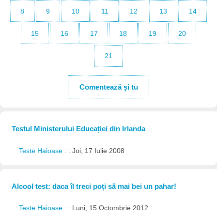
8
9
10
11
12
13
14
15
16
17
18
19
20
21
Comentează și tu
Testul Ministerului Educației din Irlanda
Teste Haioase
: : Joi, 17 Iulie 2008
Alcool test: daca îl treci poți să mai bei un pahar!
Teste Haioase
: : Luni, 15 Octombrie 2012