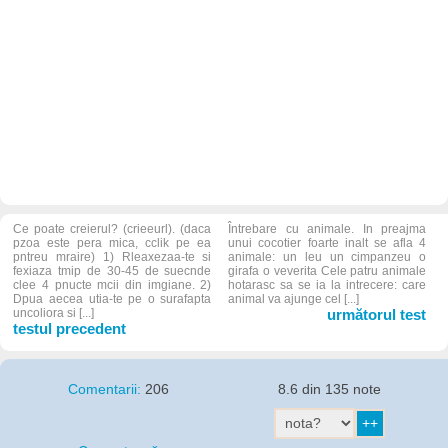
Ce poate creierul? (crieeurl). (daca
Întrebare cu animale. In preajma
pzoa este pera mica, cclik pe ea
unui cocotier foarte inalt se afla 4
pntreu mraire) 1) Rleaxezaa-te si
animale: un leu un cimpanzeu o
fexiaza tmip de 30-45 de suecnde
girafa o veverita Cele patru animale
clee 4 pnucte mcii din imgiane. 2)
hotarasc sa se ia la intrecere: care
Dpua aecea utia-te pe o surafapta
animal va ajunge cel [...]
uncoliora si [...]
următorul test
testul precedent
Comentarii:
206
8.6 din 135 note