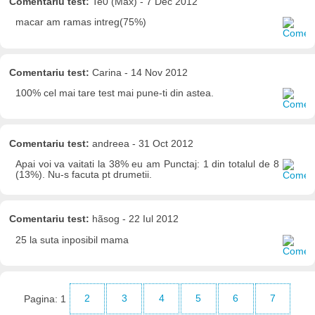
Comentariu test:
Te0 (Max) - 7 Dec 2012
macar am ramas intreg(75%)
Comentariu test:
Carina - 14 Nov 2012
100% cel mai tare test mai pune-ti din astea.
Comentariu test:
andreea - 31 Oct 2012
Apai voi va vaitati la 38% eu am Punctaj: 1 din totalul de 8
(13%). Nu-s facuta pt drumetii.
Comentariu test:
hãsog - 22 Iul 2012
25 la suta inposibil mama
Pagina:
1
2
3
4
5
6
7