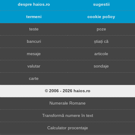
despre haios.ro
sugestii
termeni
cookie policy
teste
poze
bancuri
știați că
mesaje
articole
valutar
sondaje
carte
© 2006 - 2026 haios.ro
Numerale Romane
Transformă numere în text
Calculator procentaje