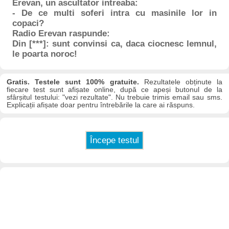
Erevan, un ascultator intreaba:
- De ce multi soferi intra cu masinile lor in
copaci?
Radio Erevan raspunde:
Din [***]: sunt convinsi ca, daca ciocnesc lemnul,
le poarta noroc!
Gratis. Testele sunt 100% gratuite.
Rezultatele obținute la
fiecare test sunt afișate online, după ce apeși butonul de la
sfârșitul testului: "vezi rezultate". Nu trebuie trimis email sau sms.
Explicații afișate doar pentru întrebările la care ai răspuns.