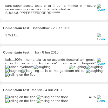
sunt super aceste teste chiar iti pun si mintea in miscare
nu nu mai gura caci te rizi de niste intrebari
SUUUUUPPPPEEEERRRRRR!!!!!!!!!
Comentariu test:
Ussbeatbox - 23 Ian 2011
27%LOL
Comentariu test:
miha - 8 Iun 2010
bah....90%... numai aia cu ce ascunde doctorul am gresit-
o...in loc sa scriu ,,Amprentele"... am scris ,,Drogurile"
)
..... la ce ma gandeam shi eu
Comentariu test:
Marlen - 4 Iun 2010
47%