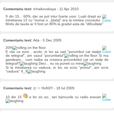
Comentariu test:
tchaikovskaya - 11 Apr 2010
9 din 15... 60%, dar se pot intui foarte usor. Luati drept ex
intrebarea 13 cu "numai o...[data]" era la mintea cocosului.
Motiv de lauda ar fi fost un 80% la gradul asta de "dificultate".
Comentariu test:
Ada - 5 Dec 2009
20%
E clar ca sunt... acolo, in loc sa vad "porumbul cat stalpii
de telegraf", am vazut "porumbelul"
Si ma
gandeam... cum naiba sa creasca porumbelul cat un stalp de
telegraf?
Deci... nu va puneti cu mine
Si la intrebarea cu vaduva, in loc sa scriu "primul", am scris
"vaduva" X_X
Comentariu test:
ღ ☆ HoN3Y - 18 Iul 2009
10 din 15
e bn zic eo.. tari bancurile cu radio erevan