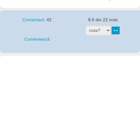
Comentarii:
42
8.6 din 22 note
Comentează