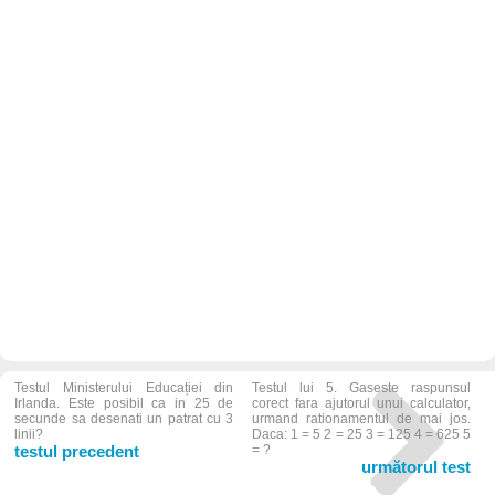
Testul Ministerului Educației din
Testul lui 5. Gaseste raspunsul
Irlanda. Este posibil ca in 25 de
corect fara ajutorul unui calculator,
secunde sa desenati un patrat cu 3
urmand rationamentul de mai jos.
linii?
Daca: 1 = 5 2 = 25 3 = 125 4 = 625 5
testul precedent
= ?
următorul test