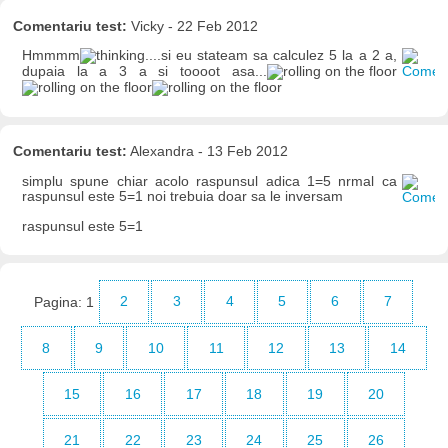
Comentariu test:
Vicky - 22 Feb 2012
Hmmmm
....si eu stateam sa calculez 5 la a 2 a,
dupaia la a 3 a si toooot asa...
Comentariu test:
Alexandra - 13 Feb 2012
simplu spune chiar acolo raspunsul adica 1=5 nrmal ca
raspunsul este 5=1 noi trebuia doar sa le inversam
raspunsul este 5=1
Pagina:
1
2
3
4
5
6
7
8
9
10
11
12
13
14
15
16
17
18
19
20
21
22
23
24
25
26