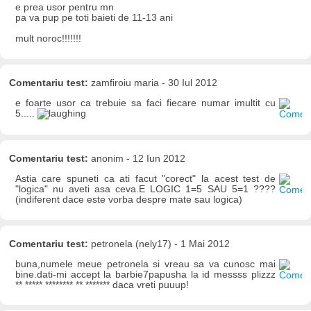
e prea usor pentru mn
pa va pup pe toti baieti de 11-13 ani
mult noroc!!!!!!!
Comentariu test:
zamfiroiu maria - 30 Iul 2012
e foarte usor ca trebuie sa faci fiecare numar imultit cu
5.....
Comentariu test:
anonim - 12 Iun 2012
Astia care spuneti ca ati facut "corect" la acest test de
"logica" nu aveti asa ceva.E LOGIC 1=5 SAU 5=1 ????
(indiferent dace este vorba despre mate sau logica)
Comentariu test:
petronela (nely17) - 1 Mai 2012
buna,numele meue petronela si vreau sa va cunosc mai
bine.dati-mi accept la barbie7papusha la id messss plizzz
** ***** ******** ** ******* daca vreti puuup!