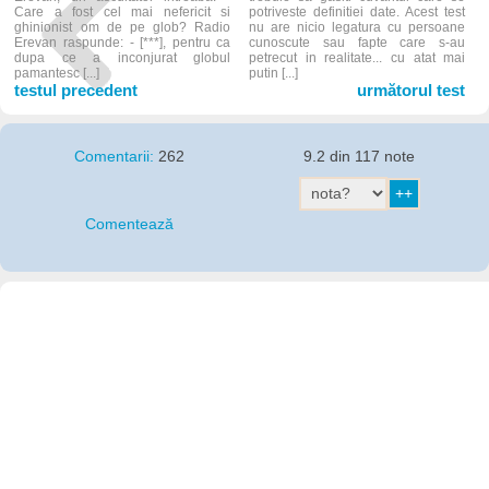
Care a fost cel mai nefericit si
potriveste definitiei date. Acest test
ghinionist om de pe glob? Radio
nu are nicio legatura cu persoane
Erevan raspunde: - [***], pentru ca
cunoscute sau fapte care s-au
dupa ce a inconjurat globul
petrecut in realitate... cu atat mai
pamantesc [...]
putin [...]
testul precedent
următorul test
Comentarii:
262
9.2 din 117 note
Comentează