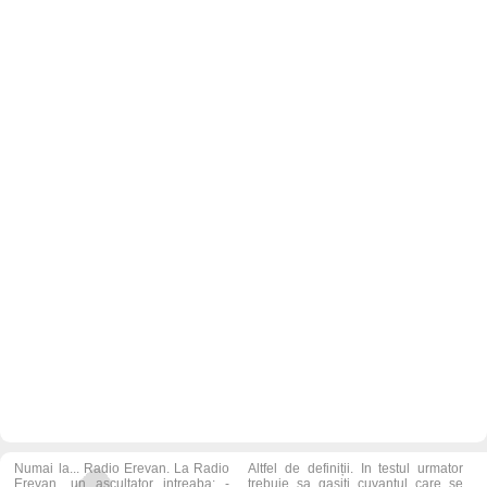
Numai la... Radio Erevan. La Radio
Altfel de definiții. In testul urmator
Erevan, un ascultator intreaba: -
trebuie sa gasiti cuvantul care se