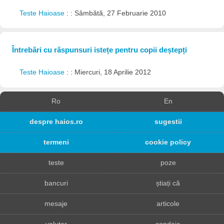
Teste Haioase
: : Sâmbătă, 27 Februarie 2010
Întrebări cu răspunsuri istețe pentru copii deștepți
Teste Haioase
: : Miercuri, 18 Aprilie 2012
Ro
En
despre haios.ro
sugestii
termeni
cookie policy
teste
poze
bancuri
știați că
mesaje
articole