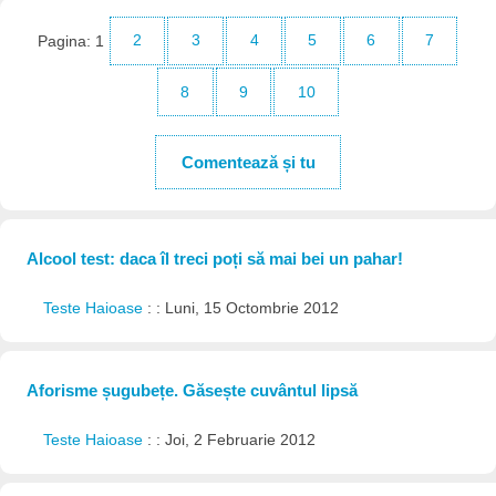
Pagina:
1
2
3
4
5
6
7
8
9
10
Comentează și tu
Alcool test: daca îl treci poți să mai bei un pahar!
Teste Haioase
: : Luni, 15 Octombrie 2012
Aforisme șugubețe. Găsește cuvântul lipsă
Teste Haioase
: : Joi, 2 Februarie 2012