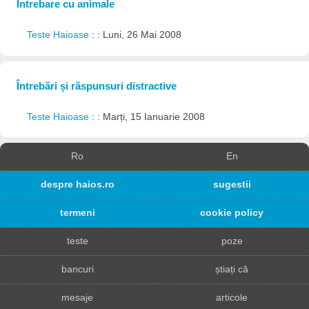
Întrebare cu animale
Teste Haioase
: : Luni, 26 Mai 2008
Întrebări și răspunsuri distractive
Teste Haioase
: : Marți, 15 Ianuarie 2008
Ro
En
despre haios.ro
sugestii
termeni
cookie policy
teste
poze
bancuri
știați că
mesaje
articole