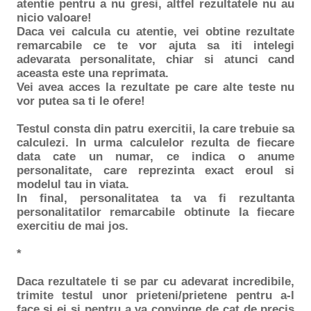
atentie pentru a nu gresi, altfel rezultatele nu au
nicio valoare!
Daca vei calcula cu atentie, vei obtine rezultate
remarcabile ce te vor ajuta sa iti intelegi
adevarata personalitate, chiar si atunci cand
aceasta este una reprimata.
Vei avea acces la rezultate pe care alte teste nu
vor putea sa ti le ofere!
Testul consta din patru exercitii, la care trebuie sa
calculezi. In urma calculelor rezulta de fiecare
data cate un numar, ce indica o anume
personalitate, care reprezinta exact eroul si
modelul tau in viata.
In final, personalitatea ta va fi rezultanta
personalitatilor remarcabile obtinute la fiecare
exercitiu de mai jos.
*
Daca rezultatele ti se par cu adevarat incredibile,
trimite testul unor prieteni/prietene pentru a-l
face si ei si pentru a va convinge de cat de precis