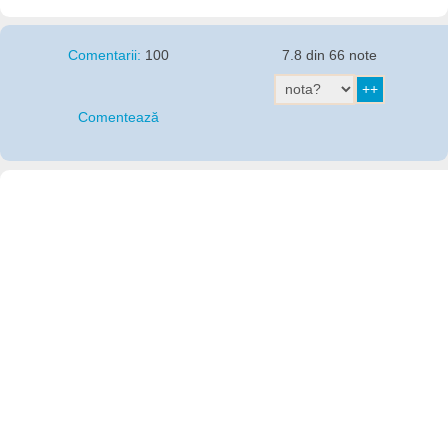
Comentarii:
100
7.8 din 66 note
Comentează