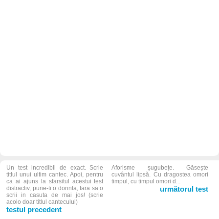
Un test incredibil de exact. Scrie
Aforisme șugubețe. Găsește
titlul unui ultim cantec. Apoi, pentru
cuvântul lipsă. Cu dragostea omori
ca ai ajuns la sfarsitul acestui test
timpul, cu timpul omori d...
distractiv, pune-ti o dorinta, fara sa o
următorul test
scrii in casuta de mai jos! (scrie
acolo doar titlul cantecului)
testul precedent