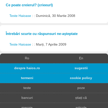
Ce poate creierul? (crieeurl)
Teste Haioase
: : Duminică, 30 Martie 2008
Întrebări scurte cu răspunsuri ne-așteptate
Teste Haioase
: : Marți, 7 Aprilie 2009
Ro
En
despre haios.ro
sugestii
termeni
cookie policy
teste
poze
bancuri
știați că
mesaje
articole