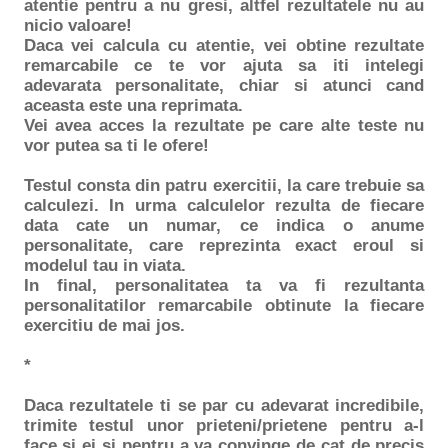
atentie pentru a nu gresi, altfel rezultatele nu au
nicio valoare!
Daca vei calcula cu atentie, vei obtine rezultate
remarcabile ce te vor ajuta sa iti intelegi
adevarata personalitate, chiar si atunci cand
aceasta este una reprimata.
Vei avea acces la rezultate pe care alte teste nu
vor putea sa ti le ofere!
Testul consta din patru exercitii, la care trebuie sa
calculezi. In urma calculelor rezulta de fiecare
data cate un numar, ce indica o anume
personalitate, care reprezinta exact eroul si
modelul tau in viata.
In final, personalitatea ta va fi rezultanta
personalitatilor remarcabile obtinute la fiecare
exercitiu de mai jos.
*
Daca rezultatele ti se par cu adevarat incredibile,
trimite testul unor prieteni/prietene pentru a-l
face si ei si pentru a va convinge de cat de precis