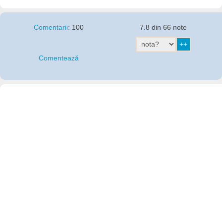
Comentarii:
100
7.8 din 66 note
Comentează