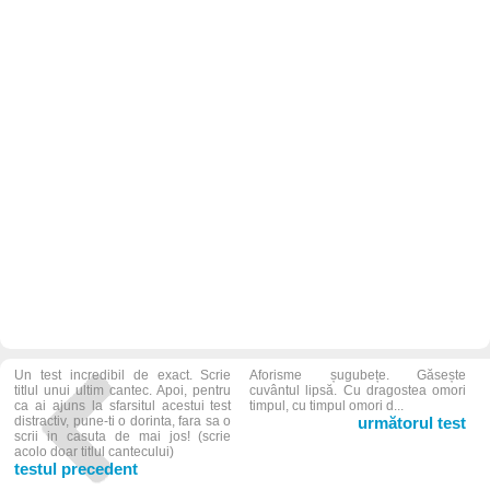
Un test incredibil de exact. Scrie
Aforisme șugubețe. Găsește
titlul unui ultim cantec. Apoi, pentru
cuvântul lipsă. Cu dragostea omori
ca ai ajuns la sfarsitul acestui test
timpul, cu timpul omori d...
distractiv, pune-ti o dorinta, fara sa o
următorul test
scrii in casuta de mai jos! (scrie
acolo doar titlul cantecului)
testul precedent