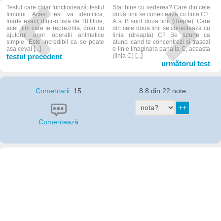
Testul care chiar funcționează: testul
Stai bine cu vederea? Care din cele
filmului. Acest test va identifica,
două linii se conectează cu linia C?.
foarte exact, dintr-o lista de 18 filme,
A si B sunt doua linii (drepte). Care
acel film care te reprezinta, doar cu
din cele doua linii se conecteaza cu
ajutorul unor operatii aritmetice
linia (dreapta) C? Se spune ca
simple. Este incredibil ca se poate
atunci cand te concentrezi si trasezi
asa ceva! [...]
o linie imaginara pana la C, aceasta
testul precedent
(linia C) [...]
următorul test
Comentarii:
15
8.8 din 22 note
Comentează