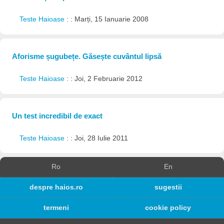
Teste Haioase
: : Marți, 15 Ianuarie 2008
Aforisme șugubețe. Găsește cuvântul lipsă
Teste Haioase
: : Joi, 2 Februarie 2012
Un test incredibil de exact
Teste Haioase
: : Joi, 28 Iulie 2011
Ro
En
despre haios.ro
sugestii
termeni
cookie policy