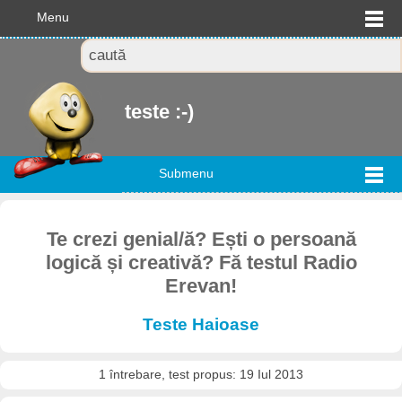
Menu
teste :-)
Submenu
Te crezi genial/ă? Ești o persoană
logică și creativă? Fă testul Radio
Erevan!
Teste Haioase
1 întrebare, test propus: 19 Iul 2013