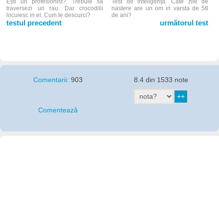
Ești un profesionist?. Trebuie sa
Test de inteligență. Cate zile de
traversezi un rau. Dar crocodilii
nastere are un om in varsta de 58
locuiesc in el. Cum te descurci?
de ani?
testul precedent
următorul test
Comentarii:
903
8.4 din 1533 note
Comentează