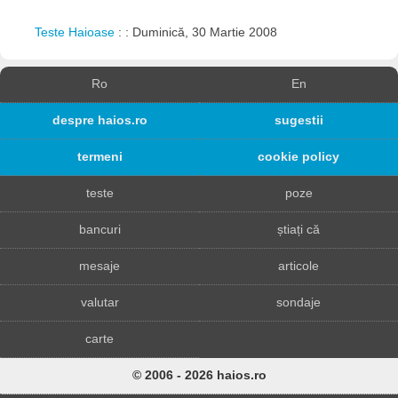
Teste Haioase
: : Duminică, 30 Martie 2008
Ro
En
despre haios.ro
sugestii
termeni
cookie policy
teste
poze
bancuri
știați că
mesaje
articole
valutar
sondaje
carte
© 2006 - 2026 haios.ro