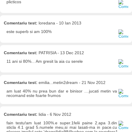
plicticos
Comentariu test:
loredana - 10 Ian 2013
este superb si am 100%
Comentariu test:
PATRISIA - 13 Dec 2012
11 ani si 80%... Am gresit la aia cu serele
Comentariu test:
emilia...metin2dream - 21 Nov 2012
am luat 40% nu prea bun dar e binisor ....jucati metin va
recomand este foarte frumos
Comentariu test:
lidia - 6 Nov 2012
fain testu!am luat 100%.e super.1felii paine 2.apa 3.din
sticla 4.1 grad 5.numele meu,si mai lasati-ma in pace.cu
placere.imeilul este 'dragoilidia98@yahoo.com.la revedere1