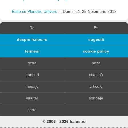
Teste cu Planete, Univers
: : Duminică, 25 Noiembrie 2012
Ro
En
despre haios.ro
sugestii
termeni
cookie policy
teste
poze
bancuri
știați că
mesaje
articole
valutar
sondaje
carte
© 2006 - 2026 haios.ro