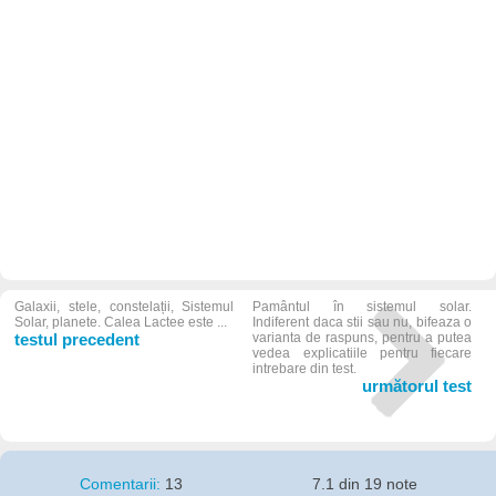
Galaxii, stele, constelații, Sistemul
Pamântul în sistemul solar.
Solar, planete. Calea Lactee este ...
Indiferent daca stii sau nu, bifeaza o
testul precedent
varianta de raspuns, pentru a putea
vedea explicatiile pentru fiecare
intrebare din test.
următorul test
Comentarii:
13
7.1 din 19 note