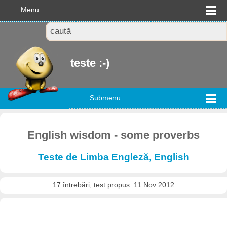
Menu
teste :-)
Submenu
English wisdom - some proverbs
Teste de Limba Engleză, English
17 întrebări, test propus: 11 Nov 2012