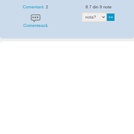
Comentarii:
2
8.7 din 9 note
Comentează