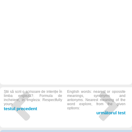
Știi să scrii o scrisoare de intenție în
English words: nearest or opossite
limba engleză?. Formula de
meanings, synonyms and
incheiere, in engleza: Respectfully
antonyms. Nearest meaning of the
yours
word explore, from the given
testul precedent
options:
următorul test