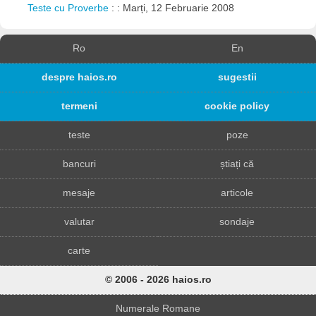
Teste cu Proverbe
: : Marți, 12 Februarie 2008
Ro
En
despre haios.ro
sugestii
termeni
cookie policy
teste
poze
bancuri
știați că
mesaje
articole
valutar
sondaje
carte
© 2006 - 2026 haios.ro
Numerale Romane