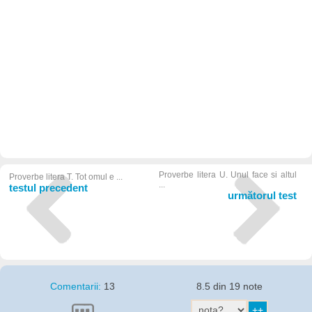
Proverbe litera U. Unul face si altul
Proverbe litera T. Tot omul e ...
...
testul precedent
următorul test
Comentarii:
13
8.5 din 19 note