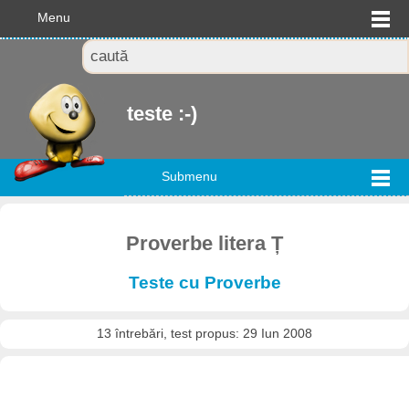
Menu
teste :-)
Submenu
Proverbe litera Ț
Teste cu Proverbe
13 întrebări, test propus: 29 Iun 2008