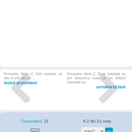
Proverbe litera U. Unii vorbesc ce
Proverbe litera Z. Zece intelepti nu
stiu si unii stiu ce ...
pot descurca ceea ce un nebun
testul precedent
reuseste sa ...
următorul test
Comentarii:
31
8.2 din 21 note