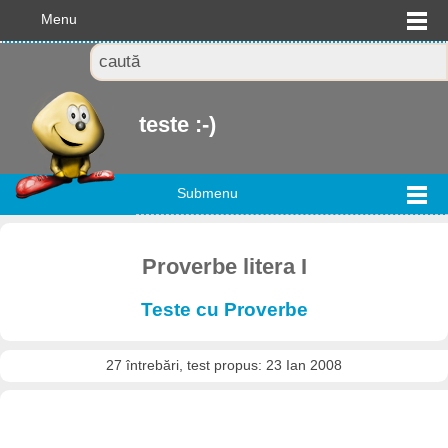
Menu
teste :-)
Submenu
Proverbe litera I
Teste cu Proverbe
27 întrebări, test propus: 23 Ian 2008