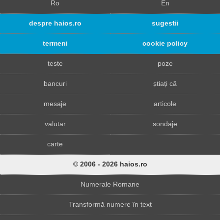
Ro
En
despre haios.ro
sugestii
termeni
cookie policy
teste
poze
bancuri
știați că
mesaje
articole
valutar
sondaje
carte
© 2006 - 2026 haios.ro
Numerale Romane
Transformă numere în text