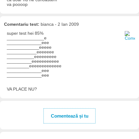
va poooop
Comentariu test:
bianca - 2 Ian 2009
super test hei 85%
_______________e
______________eee
_____________eeeee
____________eeeeeee
___________eeeeeeeee
__________eeeeeeeeeee
_________eeeeeeeeeeeee
______________eee
______________eee
VA PLACE NU?
Comentează și tu