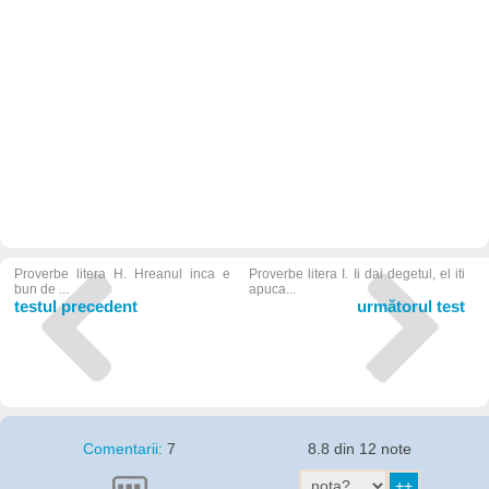
Proverbe litera H. Hreanul inca e
Proverbe litera I. Ii dai degetul, el iti
bun de ...
apuca...
testul precedent
următorul test
Comentarii:
7
8.8 din 12 note