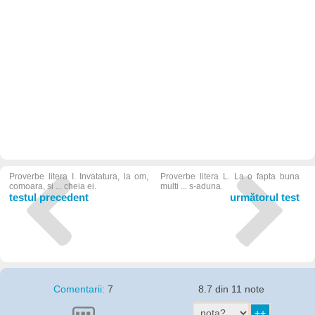
Proverbe litera I. Invatatura, la om,
Proverbe litera L. La o fapta buna
comoara, si ... cheia ei.
multi ... s-aduna.
testul precedent
următorul test
Comentarii:
7
8.7 din 11 note