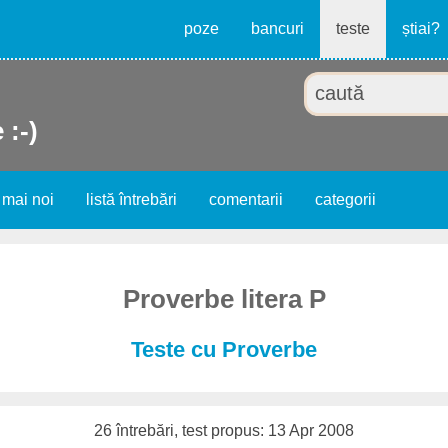
poze
bancuri
teste
știai?
 :-)
 mai noi
listă întrebări
comentarii
categorii
Proverbe litera P
Teste cu Proverbe
26 întrebări, test propus: 13 Apr 2008