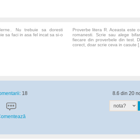
rne.. Nu trebuie sa doresti
Proverbe litera R. Aceasta este o
ie sa faci in asa fel incat sa si-o
romanesti. Scrie sau alege bifa
fiecare din proverbele din test. 
corect, doar scrie ceva in casute [.
mentarii:
18
8.6 din 20 n
omentează