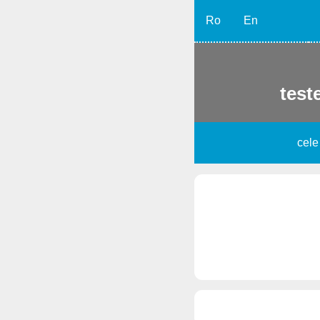
Ro
En
teste
cele