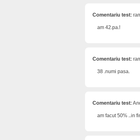
Comentariu test:
ram
am 42.pa.!
Comentariu test:
ram
38 .numi pasa.
Comentariu test:
And
am facut 50% ..in f