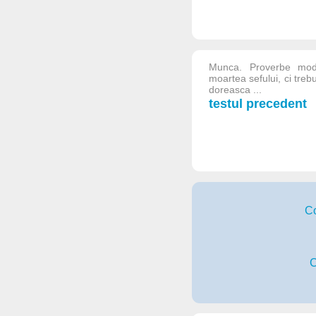
Munca. Proverbe mode
moartea sefului, ci trebu
doreasca ...
testul precedent
Co
C