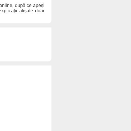
 online, după ce apeși
xplicații afișate doar