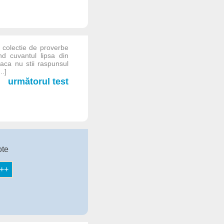
 colectie de proverbe
nd cuvantul lipsa din
Daca nu stii raspunsul
..]
următorul test
ote