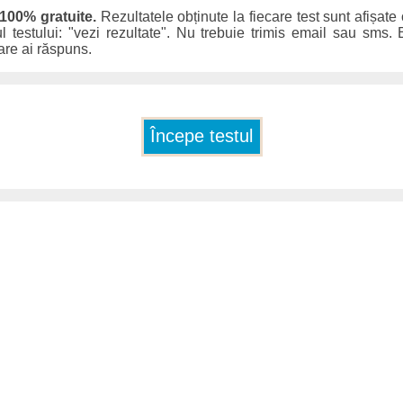
 100% gratuite.
Rezultatele obținute la fiecare test sunt afișate
ul testului: "vezi rezultate". Nu trebuie trimis email sau sms. E
care ai răspuns.