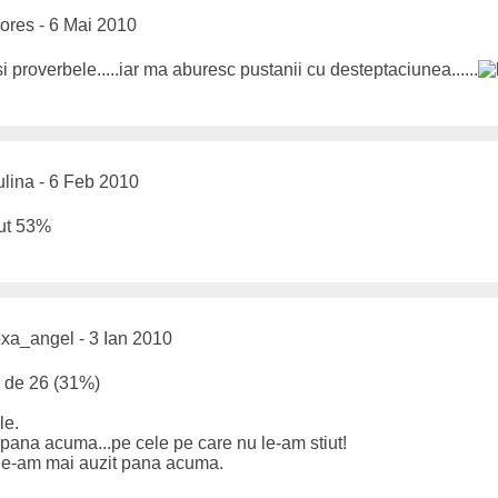
ores - 6 Mai 2010
.si proverbele.....iar ma aburesc pustanii cu desteptaciunea......
lina - 6 Feb 2010
but 53%
xa_angel - 3 Ian 2010
ul de 26 (31%)
le.
pana acuma...pe cele pe care nu le-am stiut!
,le-am mai auzit pana acuma.