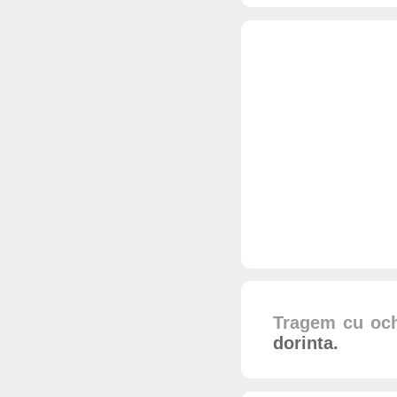
Tragem cu och
dorinta.