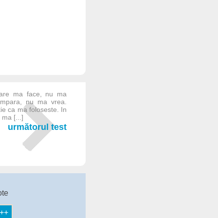
 care ma face, nu ma
umpara, nu ma vrea.
ie ca ma foloseste. In
ma [...]
următorul test
ote