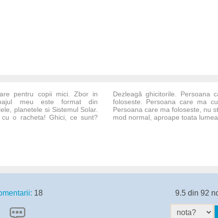
oare pentru copii mici. Zbor in
Dezleagă ghicitorile. Persoana
hipajul meu este format din
foloseste. Persoana care ma c
lele, planetele si Sistemul Solar.
Persoana care ma foloseste, nu st
l cu o racheta! Ghici, ce sunt?
mod normal, aproape toata lumea 
mentarii:
18
9.5 din 92 n