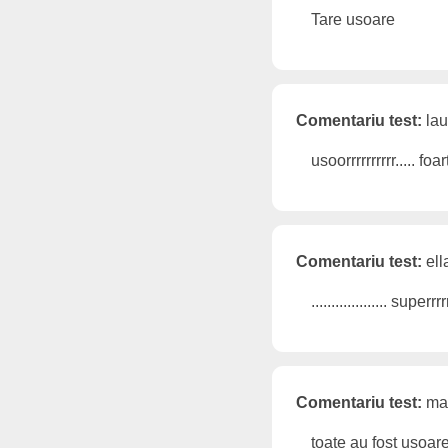
Tare usoare
Comentariu test:
lau
usoorrrrrrrrrr..... fo
Comentariu test:
ell
................... superrrr
Comentariu test:
mar
toate au fost usoare!