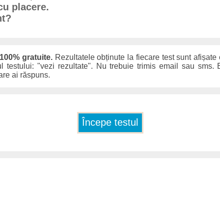
u placere.
nt?
 100% gratuite.
Rezultatele obținute la fiecare test sunt afișate
ul testului: "vezi rezultate". Nu trebuie trimis email sau sms. E
care ai răspuns.