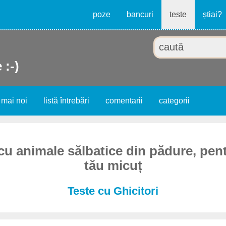
poze
bancuri
teste
știai?
 :-)
 mai noi
listă întrebări
comentarii
categorii
 cu animale sălbatice din pădure, pent
tău micuț
Teste cu Ghicitori