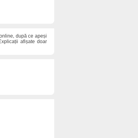
 online, după ce apeși
xplicații afișate doar