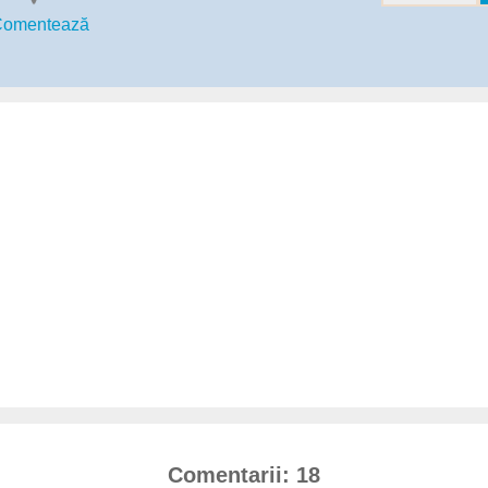
omentează
Comentarii: 18