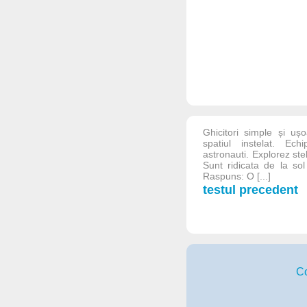
Ghicitori simple și uș
spatiul instelat. Ec
astronauti. Explorez ste
Sunt ridicata de la so
Raspuns: O [...]
testul precedent
Co