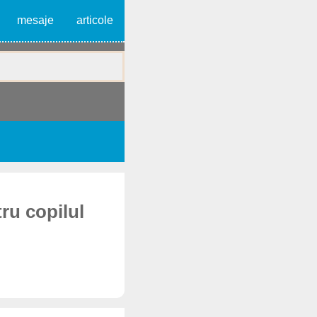
mesaje
articole
ru copilul