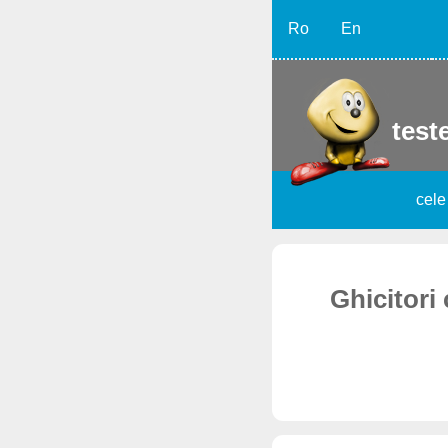
Ro
En
teste
cele
Ghicitori