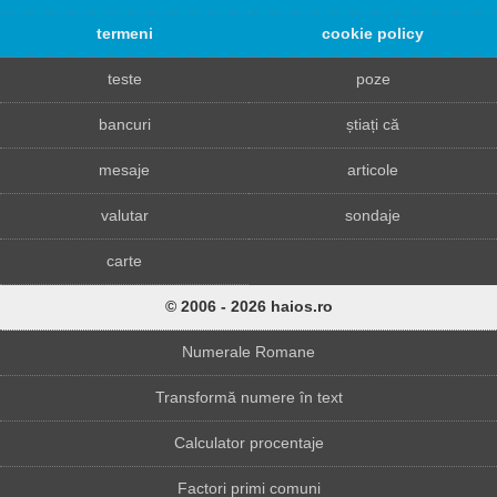
termeni
cookie policy
teste
poze
bancuri
știați că
mesaje
articole
valutar
sondaje
carte
© 2006 - 2026 haios.ro
Numerale Romane
Transformă numere în text
Calculator procentaje
Factori primi comuni