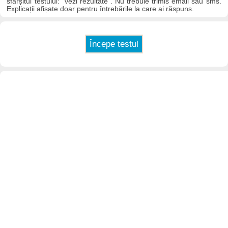
sfârșitul testului: "vezi rezultate". Nu trebuie trimis email sau sms.
Explicații afișate doar pentru întrebările la care ai răspuns.