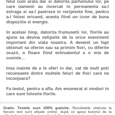
felul cum arata dar si datorita parfumului lor, pe
care oamenii au incercat in permanenta sa-l
extraga si sa-l pastreze in recipiente fine, pentru
a-l folosi oricand, acesta fiind un izvor de buna
dispozitie si energie.
In acelasi timp, datorita frumusetii lor, florile au
ajuns sa devina nelipsite de la orice eveniment
important din viata noastra. A devenit un fapt
obisnuit sa oferim sau sa primim flori, cu diferite
ocazii, o floare fiind echivalentul a o mie de
cuvinte...
Insa inainte de a le oferi in dar, cat de mult poti
recunoaste dintre multele feluri de flori care ne
inconjoara?
Fa testul, pentru a afla. Am enumerat si moduri in
care sunt folosite florile.
Gratis. Testele sunt 100% gratuite.
Rezultatele obținute la
fiecare test sunt afișate online, după ce apeși butonul de la