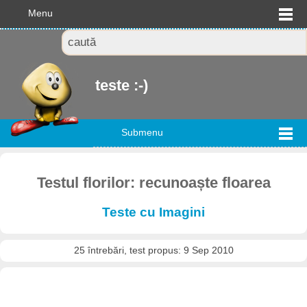
Menu
teste :-)
Submenu
Testul florilor: recunoaște floarea
Teste cu Imagini
25 întrebări, test propus: 9 Sep 2010