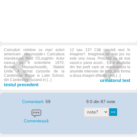
Caricaturi celebre cu mari actori
12 sau 13? Căți omuleți vezi în
americani - recunoaște-i. Caricatura
imagine?. Imaginea de mai jos nu
irlandezului Niall O'Loughlin. Actor
este una noua. Probabil ca ati mai
nascut pe 8 octombrie 1970,
vazut-o pana acum... Ea e alcatuita
Boston, Massachusetts, Statele
din trei parti care se rearanjeaza la
Unite. A urmat cursurile de la
anumite intervale de timp, sub forma
Cambridge Ridge si Latin School,
a doua imagini diferite: una [...]
din Cambridge, jucand in [...]
următorul test
testul precedent
Comentarii:
59
9.0 din 87 note
Comentează