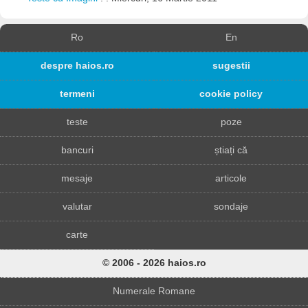
Ro
En
despre haios.ro
sugestii
termeni
cookie policy
teste
poze
bancuri
știați că
mesaje
articole
valutar
sondaje
carte
© 2006 - 2026 haios.ro
Numerale Romane