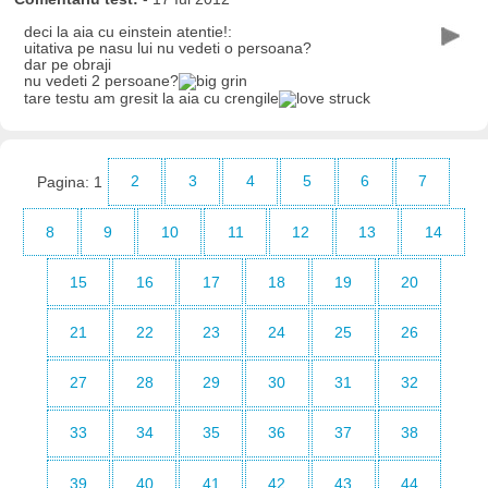
deci la aia cu einstein atentie!:
uitativa pe nasu lui nu vedeti o persoana?
dar pe obraji
nu vedeti 2 persoane?
tare testu am gresit la aia cu crengile
Pagina:
1
2
3
4
5
6
7
8
9
10
11
12
13
14
15
16
17
18
19
20
21
22
23
24
25
26
27
28
29
30
31
32
33
34
35
36
37
38
39
40
41
42
43
44