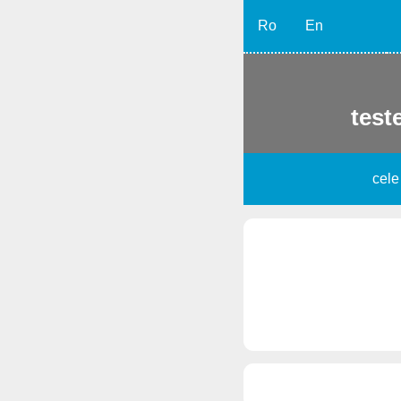
Ro
En
teste
cele