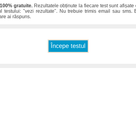
 100% gratuite.
Rezultatele obținute la fiecare test sunt afișate
ul testului: "vezi rezultate". Nu trebuie trimis email sau sms. E
care ai răspuns.