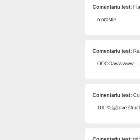
Comentariu test:
Fla
o prostie
Comentariu test:
Ral
OOOOawwwww ... sun
Comentariu test:
CoZ
100 %
Comentariu test:
mih