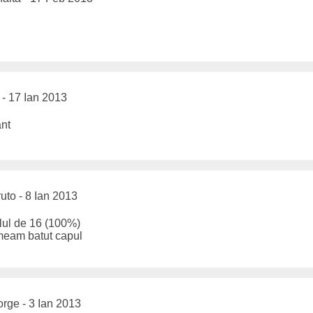
 - 17 Ian 2013
ant
uto - 8 Ian 2013
alul de 16 (100%)
 meam batut capul
rge - 3 Ian 2013