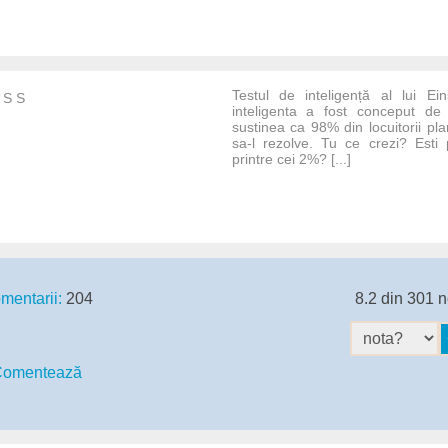
Testul de inteligență al lui Ei
 S S
inteligenta a fost conceput de 
sustinea ca 98% din locuitorii pla
sa-l rezolve. Tu ce crezi? Esti
printre cei 2%? [...]
mentarii:
204
8.2 din 301 n
omentează