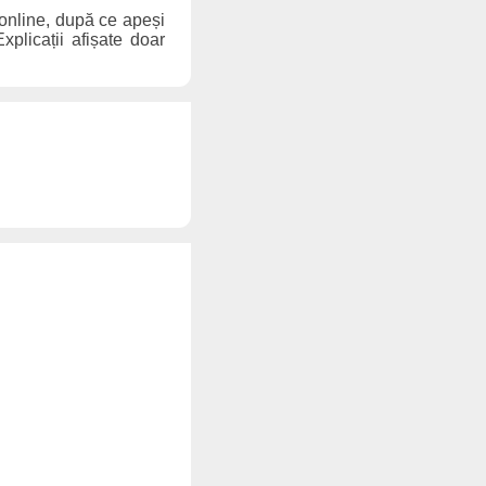
 online, după ce apeși
xplicații afișate doar