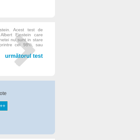
nstein. Acest test de
Albert Einstein care
netei nu sunt in stare
 printre cei 98%, sau
următorul test
ote