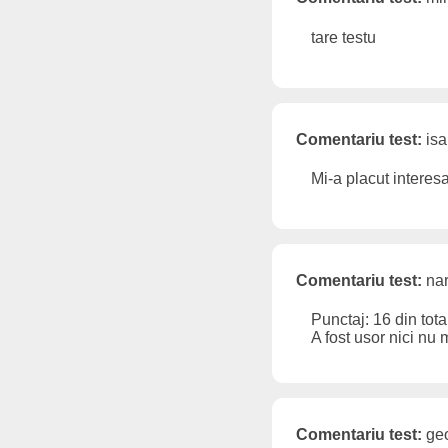
tare testu
Comentariu test:
isa
Mi-a placut interes
Comentariu test:
nar
Punctaj: 16 din tot
A fost usor nici nu
Comentariu test:
geo