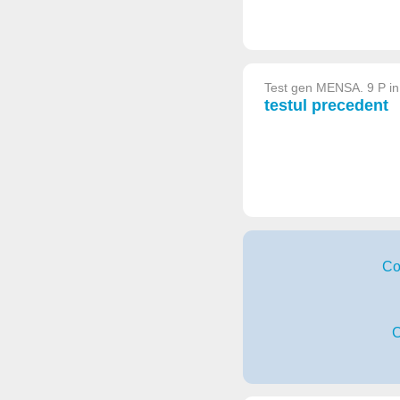
Test gen MENSA. 9 P in
testul precedent
Co
C