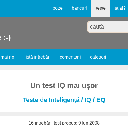
poze
bancuri
teste
știai?
 :-)
 mai noi
listă întrebări
comentarii
categorii
Un test IQ mai ușor
Teste de Inteligență / IQ / EQ
16 întrebări, test propus: 9 Iun 2008