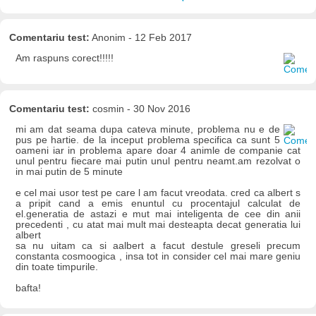
Comentariu test:
Anonim - 12 Feb 2017
Am raspuns corect!!!!!
Comentariu test:
cosmin - 30 Nov 2016
mi am dat seama dupa cateva minute, problema nu e de
pus pe hartie. de la inceput problema specifica ca sunt 5
oameni iar in problema apare doar 4 animle de companie cat
unul pentru fiecare mai putin unul pentru neamt.am rezolvat o
in mai putin de 5 minute
e cel mai usor test pe care l am facut vreodata. cred ca albert s
a pripit cand a emis enuntul cu procentajul calculat de
el.generatia de astazi e mut mai inteligenta de cee din anii
precedenti , cu atat mai mult mai desteapta decat generatia lui
albert
sa nu uitam ca si aalbert a facut destule greseli precum
constanta cosmoogica , insa tot in consider cel mai mare geniu
din toate timpurile.
bafta!