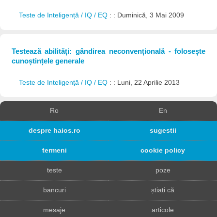
Teste de Inteligență / IQ / EQ
: : Duminică, 3 Mai 2009
Testează abilități: gândirea neconvențională - folosește
cunoștințele generale
Teste de Inteligență / IQ / EQ
: : Luni, 22 Aprilie 2013
Ro
En
despre haios.ro
sugestii
termeni
cookie policy
teste
poze
bancuri
știați că
mesaje
articole