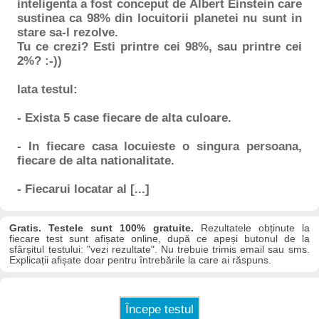
inteligenta a fost conceput de Albert Einstein care
sustinea ca 98% din locuitorii planetei nu sunt in
stare sa-l rezolve.
Tu ce crezi? Esti printre cei 98%, sau printre cei
2%? :-))
Iata testul:
- Exista 5 case fiecare de alta culoare.
- In fiecare casa locuieste o singura persoana,
fiecare de alta nationalitate.
- Fiecarui locatar al [...]
Gratis. Testele sunt 100% gratuite.
Rezultatele obținute la
fiecare test sunt afișate online, după ce apeși butonul de la
sfârșitul testului: "vezi rezultate". Nu trebuie trimis email sau sms.
Explicații afișate doar pentru întrebările la care ai răspuns.