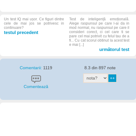
Un test IQ mai ușor. Ce figuri dintre
Test de inteligență emoțională.
cele de mai jos se potrivesc in
Alege raspunsul pe care l-ai da in
continuare?
mod normal, nu raspunsul pe care il
testul precedent
consideri corect, ci cel care ti se
pare cel mai potrivit cu felul tau de a
fi... Cu cat scorul obtinut la acest test
e mai [...]
următorul test
Comentarii:
1119
8.3 din 897 note
Comentează