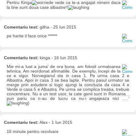
Pentru Kinga
e vede ca te-a angajat nimeni daca
la tine sunt doua case albastre!!
Comentariu test:
githa - 25 Iun 2015
pe hartie il face orice ******
Comentariu test:
kinga - 16 Iun 2015
Mie mi-a luat a juma' de ora buna, am folosit urmatoarea
tehnica. Am reordonat afirmatiile. De exemplu, incepi de la
ce e sigur. Norvegianul sta in casa 1. Pe urma casa 2 e
Albastra. Apoi in casa 3 se bea lapte. Pentru pasul urmator se
merge prin exludere si logic ajungi la concluzia da casa 4 e
Verde si casa 5 e Albastra. Pe urma se complica treaba, trebuie
concentrare. Nu e un test usor, la cate genii sunt in Romania...
pun pariu ca n-au de lucru ca nu-i angajeaza nici .....'
)
Comentariu test:
Alex - 1 Iun 2015
16 minute pentru rezolvare