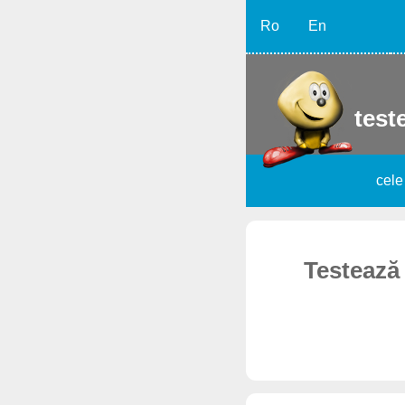
Ro
En
teste
cele
Testează 