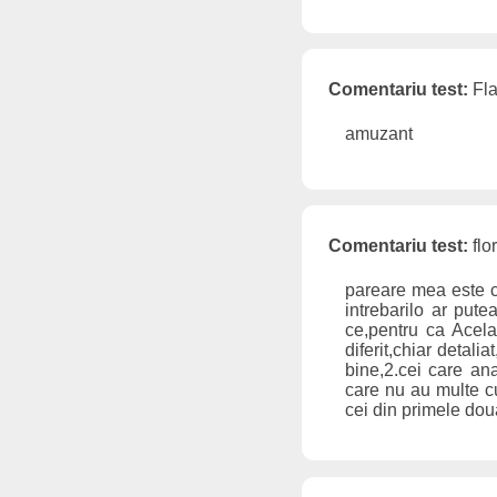
Comentariu test:
Fla
amuzant
Comentariu test:
flo
pareare mea este c
intrebarilo ar put
ce,pentru ca Acela
diferit,chiar detal
bine,2.cei care an
care nu au multe cu
cei din primele doua