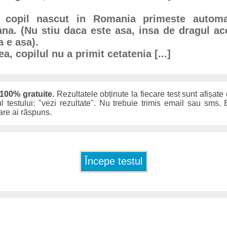
e copil nascut in Romania primeste automat
na. (Nu stiu daca este asa, insa de dragul a
 e asa).
a, copilul nu a primit cetatenia [...]
 100% gratuite.
Rezultatele obținute la fiecare test sunt afișate
ul testului: "vezi rezultate". Nu trebuie trimis email sau sms. E
care ai răspuns.