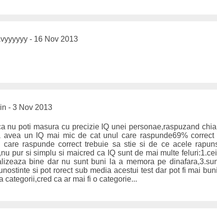
vyyyyyy - 16 Nov 2013
rin - 3 Nov 2013
a nu poti masura cu precizie IQ unei personae,raspuzand chiar 
ea avea un IQ mai mic de cat unul care raspunde69% correct 
 care raspunde correct trebuie sa stie si de ce acele rapun
iat,nu pur si simplu si maicred ca IQ sunt de mai multe feluri:1.
alizeaza bine dar nu sunt buni la a memora pe dinafara,3.sunt 
nostinte si pot rorect sub media acestui test dar pot fi mai buni
 categorii,cred ca ar mai fi o categorie...