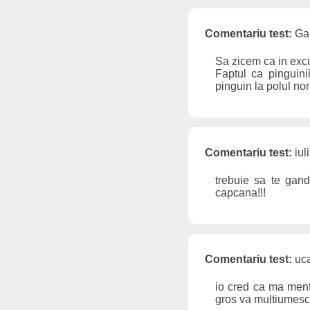
Comentariu test:
Gab
Sa zicem ca in excu
Faptul ca pinguini
pinguin la polul nor
Comentariu test:
iul
trebuie sa te gande
capcana!!!
Comentariu test:
uca
io cred ca ma ment
gros va multiumesc 