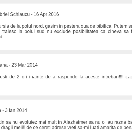
riel Schiaucu - 16 Apr 2016
rsia de la polul nord, gasim in pestera oua de bibilica. Putem
i traiesc la polul sud nu exclude posibilitatea ca cineva sa
d.
iana - 23 Mar 2014
sti de 2 ori inainte de a raspunde la aceste intrebari!!!! cacu
 - 3 Ian 2014
in sa nu evoluiez mai mult in Alazhaimer sa nu o iau razna bag
dragii meii!! de ce cereti adrese vreti sa-mi luati amarita de pe