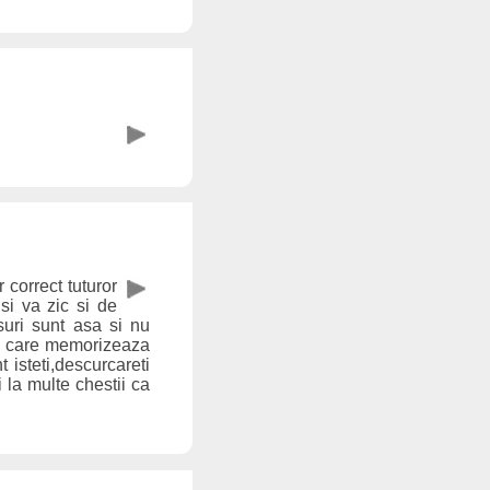
correct tuturor
si va zic si de
suri sunt asa si nu
cei care memorizeaza
isteti,descurcareti
 la multe chestii ca