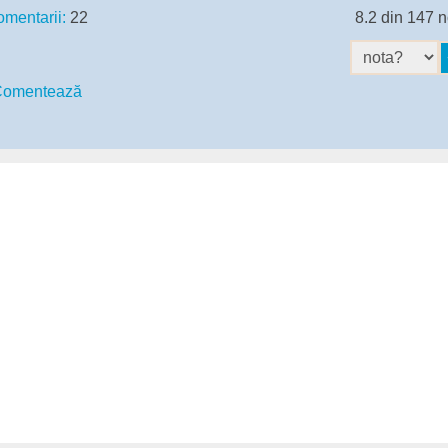
mentarii:
22
8.2 din 147 n
omentează