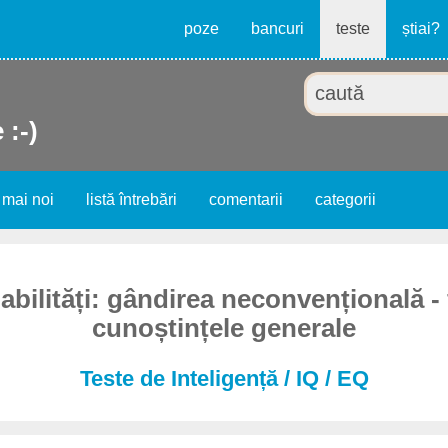
poze
bancuri
teste
știai?
 :-)
 mai noi
listă întrebări
comentarii
categorii
abilități: gândirea neconvențională -
cunoștințele generale
Teste de Inteligență / IQ / EQ