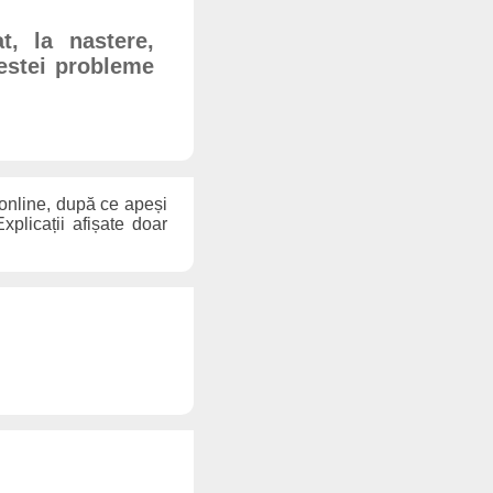
, la nastere,
cestei probleme
 online, după ce apeși
xplicații afișate doar