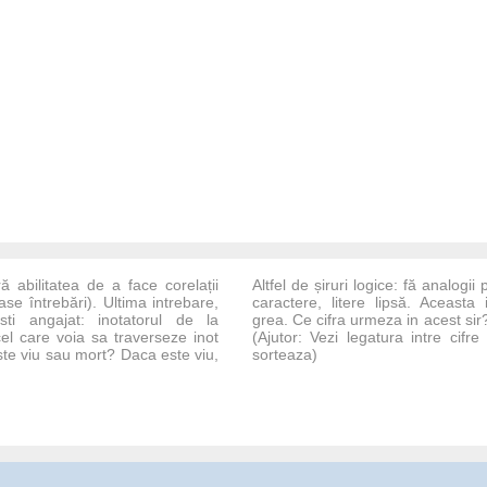
ă abilitatea de a face corelații
Altfel de șiruri logice: fă analogi
se întrebări). Ultima intrebare,
caractere, litere lipsă. Aceasta 
ti angajat: inotatorul de la
grea. Ce cifra urmeza in acest sir? 
cel care voia sa traverseze inot
(Ajutor: Vezi legatura intre cifre s
 este viu sau mort? Daca este viu,
sorteaza)