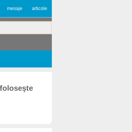
mesaje
articole
 folosește