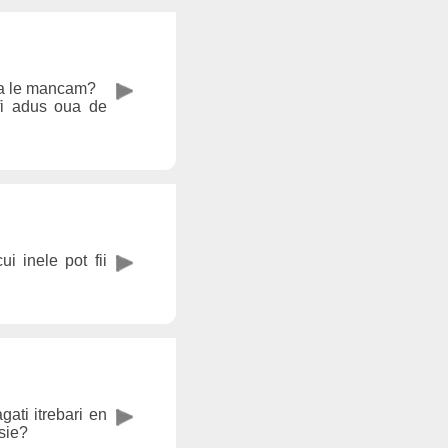
 sa le mancam?
 fi adus oua de
i inele pot fii
ati itrebari en
nsie?