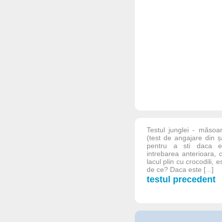
Testul junglei - măsoar
(test de angajare din șa
pentru a sti daca es
intrebarea anterioara, 
lacul plin cu crocodili,
de ce? Daca este [...]
testul precedent