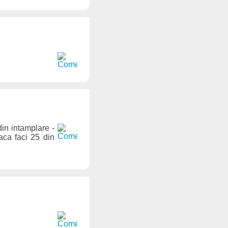
in intamplare -
aca faci 25 din