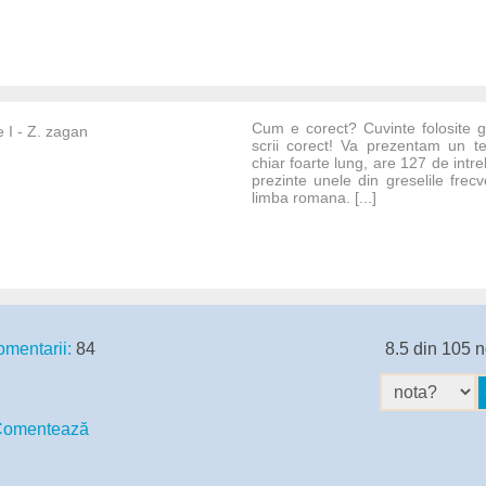
Cum e corect? Cuvinte folosite gr
 I - Z. zagan
scrii corect! Va prezentam un t
chiar foarte lung, are 127 de intr
prezinte unele din greselile frec
limba romana. [...]
mentarii:
84
8.5 din 105 n
omentează