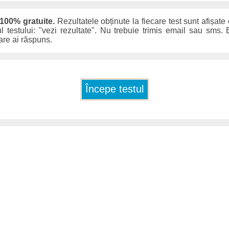
 100% gratuite.
Rezultatele obținute la fiecare test sunt afișate
ul testului: "vezi rezultate". Nu trebuie trimis email sau sms. E
care ai răspuns.