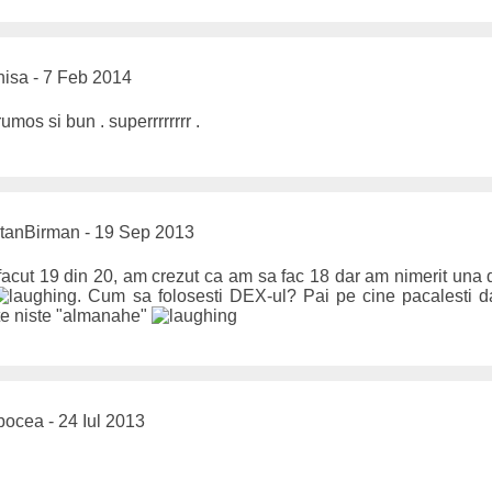
isa - 7 Feb 2014
rumos si bun . superrrrrrrr .
anBirman - 19 Sep 2013
facut 19 din 20, am crezut ca am sa fac 18 dar am nimerit una d
. Cum sa folosesti DEX-ul? Pai pe cine pacalesti d
ste niste "almanahe"
ocea - 24 Iul 2013