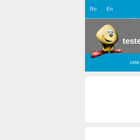
Ro
En
teste
cele