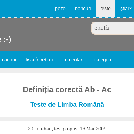
poze
bancuri
teste
știai?
 :-)
 mai noi
listă întrebări
comentarii
categorii
Definiția corectă Ab - Ac
Teste de Limba Română
20 întrebări, test propus: 16 Mar 2009