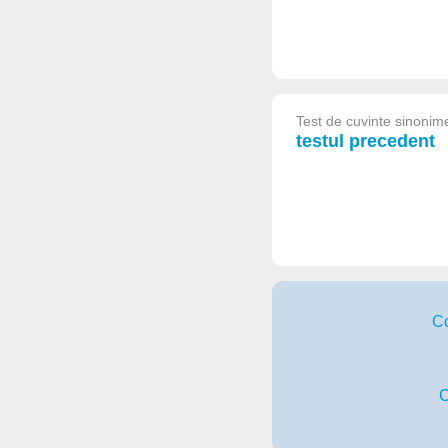
Test de cuvinte sinonime
testul precedent
Co
C