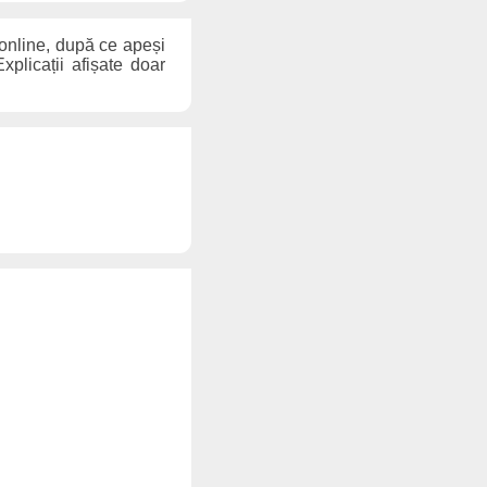
 online, după ce apeși
xplicații afișate doar