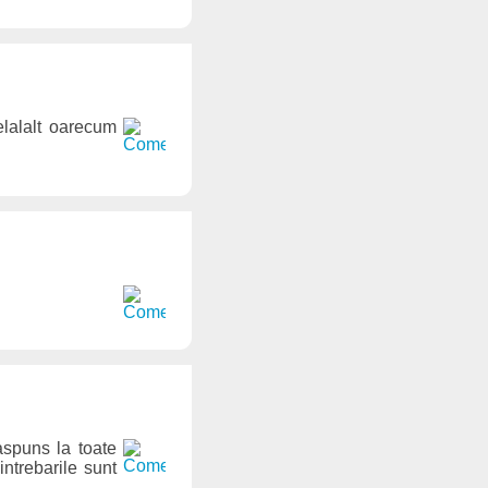
celalalt oarecum
raspuns la toate
intrebarile sunt