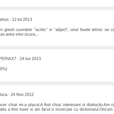
elios - 12 Iul 2013
gresit cuvintele "acrilic" si "abject", unul foarte tehnic iar 
 as avea vreo scuza...
ERIAX7 - 24 Iun 2013
20%)
uca - 24 Nov 2012
ncer chiar mi-a placut.A fost chiar interesant si distractiv.Am 
ntatia a fost mare si am facut o incercare cu dictionarul.Oricum 