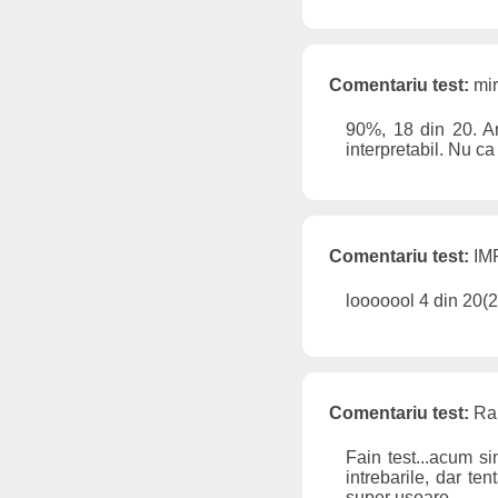
Comentariu test:
mir
90%, 18 din 20. Am 
interpretabil. Nu ca
Comentariu test:
IMP
looooool 4 din 20(
Comentariu test:
Ral
Fain test...acum si
intrebarile, dar te
super usoare.