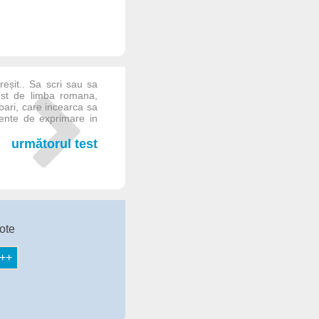
eșit.. Sa scri sau sa
est de limba romana,
ebari, care incearca sa
vente de exprimare in
următorul test
ote