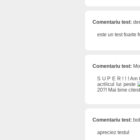
Comentariu test:
den
este un test foarte f
Comentariu test:
Mot
S U P E R ! ! ! Am 
acrilicul lui peste
20?! Mai bine cite
Comentariu test:
bob
apreciez testul