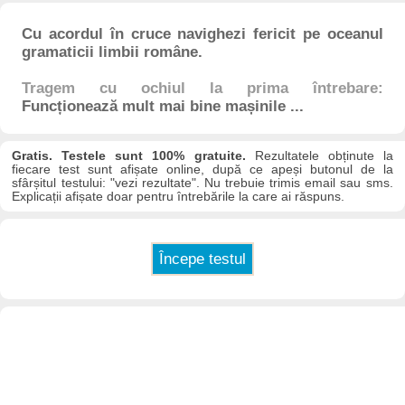
Cu acordul în cruce navighezi fericit pe oceanul
gramaticii limbii române.
Tragem cu ochiul la prima întrebare:
Funcționează mult mai bine mașinile ...
Gratis. Testele sunt 100% gratuite.
Rezultatele obținute la
fiecare test sunt afișate online, după ce apeși butonul de la
sfârșitul testului: "vezi rezultate". Nu trebuie trimis email sau sms.
Explicații afișate doar pentru întrebările la care ai răspuns.