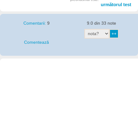
următorul test
Comentarii:
9
9.0 din 33 note
Comentează