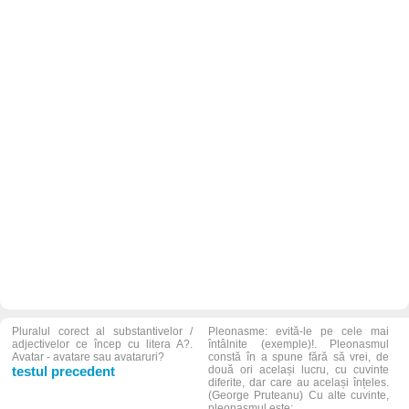
Pluralul corect al substantivelor /
Pleonasme: evită-le pe cele mai
adjectivelor ce încep cu litera A?.
întâlnite (exemple)!. Pleonasmul
Avatar - avatare sau avataruri?
constă în a spune fără să vrei, de
testul precedent
două ori același lucru, cu cuvinte
diferite, dar care au același înțeles.
(George Pruteanu) Cu alte cuvinte,
pleonasmul este: