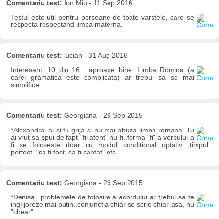
Comentariu test:
Ion Miu - 11 Sep 2016
Testul este util pentru persoane de toate varstele, care se
respecta respectand limba materna.
Comentariu test:
lucian - 31 Aug 2016
Interesant: 10 din 16... aproape bine. Limba Romina (a
carei gramatica este complicata) ar trebui sa se mai
simplifice...
Comentariu test:
Georgiana - 29 Sep 2015
*Alexandra..ai si tu grija si nu mai abuza limba romana..Tu
ai vrut sa spui de fapt "fii atent" nu fi..forma "fi" a verbului a
fi se foloseste doar cu modul conditional optativ ,timpul
perfect.."sa fi fost, sa fi cantat",etc.
Comentariu test:
Georgiana - 29 Sep 2015
*Denisa...problemele de folosire a acordului ar trebui sa te
ingrijoreze mai putin..conjunctia chiar se scrie chiar asa, nu
"chear".