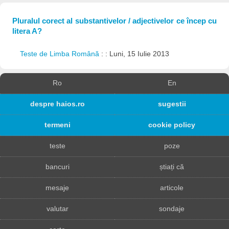
Pluralul corect al substantivelor / adjectivelor ce încep cu
litera A?
Teste de Limba Română
: : Luni, 15 Iulie 2013
Ro
En
despre haios.ro
sugestii
termeni
cookie policy
teste
poze
bancuri
știați că
mesaje
articole
valutar
sondaje